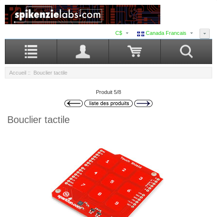
C$
Canada Francais
Accueil
:: Bouclier tactile
Produit 5/8
Bouclier tactile