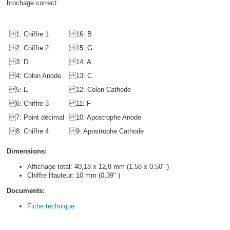
brochage correct:
1: Chiffre 1
16: B
2: Chiffre 2
15: G
3: D
14: A
4: Colon Anode
13: C
5: E
12: Colon Cathode
6: Chiffre 3
11: F
7: Point décimal
10: Apostrophe Anode
8: Chiffre 4
9: Apostrophe Cathode
Dimensions:
Affichage total: 40,18 x 12,8 mm (1,58 x 0,50" )
Chiffre Hauteur: 10 mm (0,39" )
Documents:
Fiche technique