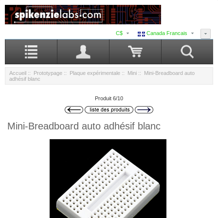
C$
Canada Francais
Accueil
::
Prototypage
::
Plaque expérimentale
::
Mini
:: Mini-Breadboard auto
adhésif blanc
Produit 6/10
Mini-Breadboard auto adhésif blanc