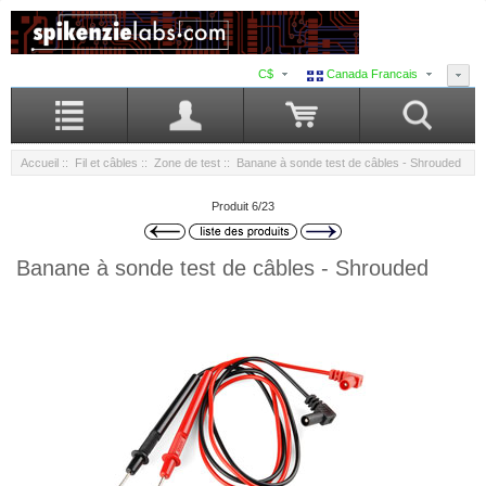
C$
Canada Francais
Accueil
::
Fil et câbles
::
Zone de test
:: Banane à sonde test de câbles - Shrouded
Produit 6/23
Banane à sonde test de câbles - Shrouded