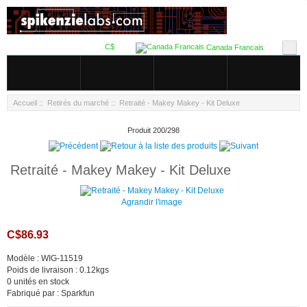
C$
Canada Francais
Accueil
::
Retirés du marché
:: Retraité - Makey Makey - Kit Deluxe
Produit 200/298
Retraité - Makey Makey - Kit Deluxe
Agrandir l'image
C$86.93
Modèle : WIG-11519
Poids de livraison : 0.12kgs
0 unités en stock
Fabriqué par : Sparkfun