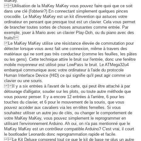
MaKey.
Utilisation de la MaKey MaKey vous pouvez faire quoi que ce soit
dans une clé (l'obtenir?) En connectant simplement quelques pinces
crocodile. Le MaKey MaKey est un kit d'invention qui astuces votre
ordinateur en pensant que presque tout est un clavier. Cela vous permet
de brancher toutes sortes de choses amusantes comme entrée. Par
exemple, jouer à Mario avec un clavier Play-Doh, ou du piano avec des
fruits!
Le MaKey MaKey utilise une résistance élevée de commutation pour
détecter lorsque vous avez fait une connexion, même à travers des
matériaux qui ne sont pas très conducteur (comme les feuilles, les pâtes
ou les gens). Cette technique attire le bruit sur l'entrée, donc une fenêtre
mobile moyenneur est utilisé pour LowPass le bruit. Le ATMega32u4
embarqué communique avec votre ordinateur à l'aide du protocole
Human Interface Device (HID) ce qui signifie qu'il peut agir comme un
clavier ou une souris.
Il y a six entrées à l'avant de la carte, qui peut être attaché à par
détourage d'alligator, souder sur les plots, ou toute autre méthode que
vous pouvez penser. Il y a encore 12 entrées à l'arrière, 6 pour les
touches du clavier, et 6 pour le mouvement de la souris, que vous
pouvez accéder aux cavaliers via les en-têtes femelles. Si vous
souhaitez utiliser un autre jeu de clés, ou changer le comportement de
votre MaKey MaKey, vous pouvez simplement le reprogrammer en
utilisant l'environnement Arduino. Ah oui, on n'a pas mentionné que le
MaKey MaKey est un contrôleur compatible Arduino? C'est vrai, il court
le bootloader Leonardo donc reprogrammation rapide et facile.
Le Kit Deluxe comprend tout ce que le kit de base ne plus un autre