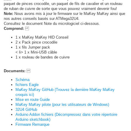
paquet de pinces crocodile, un paquet de fils de cavalier et un rouleau
de ruban de cuivre de sorte que vous pouvez vraiment devenir fou!
Note:
Nous avons mis à jour le firmware sur le MaKey MaKey ainsi que
nos autres conseils basés sur ATMega32U4.
Consultez le document Note du micrologiciel ci-dessous.
Comprend:
1 x MaKey MaKey HID Conseil
2 x Pack pince crocodile
1 x fils Jumper pack
< li> 1 x Mini-USB câble
1 x rouleau de bandes de cuivre
Documents:
Schéma
fichiers Eagle
MaKey MaKey GitHub (Trouvez la dernière MaKey MaKey
croquis ici)
Mise en route Guide
MaKey MaKey pilote (pour les utilisateurs de Windows)
32U4 GitHub
Arduino Addon fichiers (Décompressez dans votre répertoire
Arduino sketchbook)
Firmware Remarque