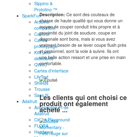
Sippino &
Prototino ™
Description:
Ce sont des couteaux de
SparkFun
chasse de haute qualité qui vous donne un
Arduino
moyen de couper conduit très propre et à
compatible
proximité du joint de soudure. coupe en
Capteur
diagonale sont bons, mais si vous avez
Cartes
vraiment besoin de se lever coupe flush près
prototypage
et personnel, sont la voie à suivre. Ils ont
Kits pour
une belle action ressort et une prise en main
débutants
confortable.
QWIIC
Cartes d'interface
LilyPad
Shields
Trousse
Sans fil
Les clients qui ont choisi ce
Adafruit
produit ont également
Accessoires Pi de
acheté ...
Adafruit
Circuit Playground
FLORA
Hardware