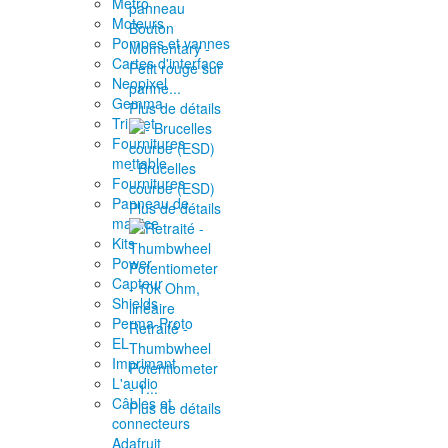
Metro
Moteurs
Bouton
Pompes et vannes
Momentary -
Cartes d'interface
Petit rouge sur
Neopixel
panne...
Gemma
Plus de détails
Trinket
Fournitures
mettable
- Brucelles
Fournitures
courbe (ESD)
Panneau de
Plus de détails
matrice
Kits
Power
Capteur
Shields
Perma-Proto
Retraité -
EL
Thumbwheel
Imprimant
Potentiometer
L'audio
- 1...
Câbles et
Plus de détails
connecteurs
Adafruit