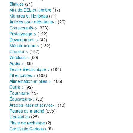
Blinkies
(21)
Kits de DEL et lumière
(17)
Montres et Horloges
(11)
Articles pour débutants->
(26)
Composants->
(338)
Prototypage->
(192)
Development->
(42)
Mécatronique->
(182)
Capteur->
(197)
Wireless->
(90)
Audio->
(69)
Textile électronique->
(106)
Fil et câbles->
(192)
Alimentation et piles->
(105)
Outils->
(92)
Fourniture
(13)
Éducateurs->
(33)
Articles laser et service->
(13)
Retirés du marché
(298)
Liquidation
(25)
Pièce de rechange
(2)
Certificats Cadeaux
(5)