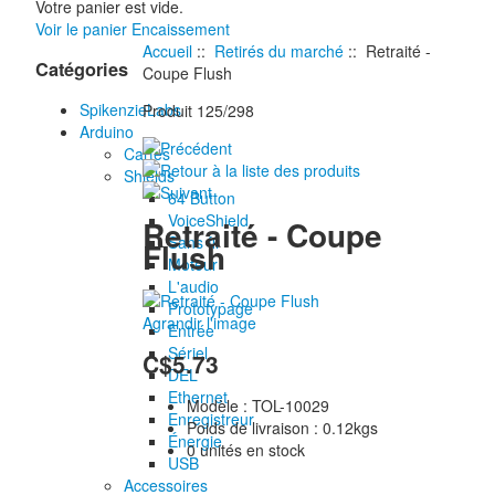
Votre panier est vide.
Voir le panier
Encaissement
Accueil
::
Retirés du marché
:: Retraité -
Catégories
Coupe Flush
SpikenzieLabs
Produit 125/298
Arduino
Cartes
Shields
64 Button
VoiceShield
Retraité - Coupe
Sans fil
Flush
Moteur
L'audio
Prototypage
Agrandir l'image
Entrée
Sériel
C$5.73
DEL
Ethernet
Modèle : TOL-10029
Enregistreur
Poids de livraison : 0.12kgs
Énergie
0 unités en stock
USB
Accessoires