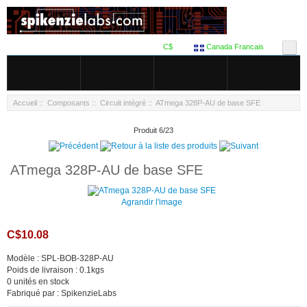
C$
Canada Francais
Accueil
::
Composants
::
Circuit intégré
:: ATmega 328P-AU de base SFE
Produit 6/23
ATmega 328P-AU de base SFE
Agrandir l'image
C$10.08
Modèle : SPL-BOB-328P-AU
Poids de livraison : 0.1kgs
0 unités en stock
Fabriqué par : SpikenzieLabs