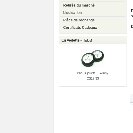
Retirés du marché
D
Liquidation
s
Pièce de rechange
D
Certificats Cadeaux
En Vedette -
[plus]
Pneus jouets - Skinny
C$17.33