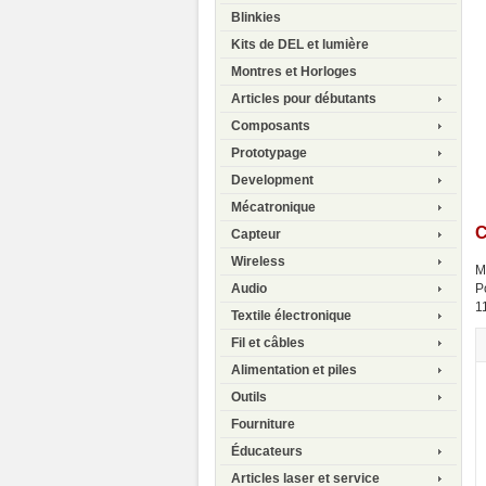
Blinkies
Kits de DEL et lumière
Montres et Horloges
Articles pour débutants
Composants
Prototypage
Development
Mécatronique
C
Capteur
Wireless
M
P
Audio
1
Textile électronique
Fil et câbles
Alimentation et piles
Outils
Fourniture
Éducateurs
Articles laser et service