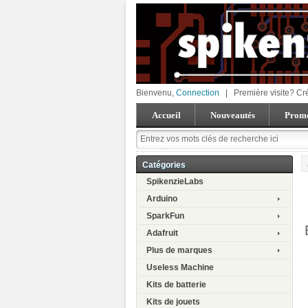
Bienvenu,
Connection
|
Première visite? Cr
Accueil
Nouveautés
Promo
Catégories
SpikenzieLabs
Arduino
SparkFun
Adafruit
Plus de marques
Useless Machine
Kits de batterie
Kits de jouets