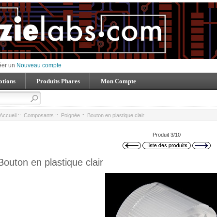
éer un
Nouveau compte
tions
Produits Phares
Mon Compte
Accueil
::
Composants
::
Poignée
:: Bouton en plastique clair
Produit 3/10
Bouton en plastique clair