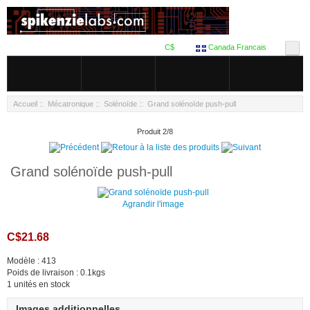
C$
Canada Francais
Accueil
::
Mécatronique
::
Solénoïde
:: Grand solénoïde push-pull
Produit 2/8
Grand solénoïde push-pull
Agrandir l'image
C$21.68
Modèle : 413
Poids de livraison : 0.1kgs
1 unités en stock
Images additionnelles