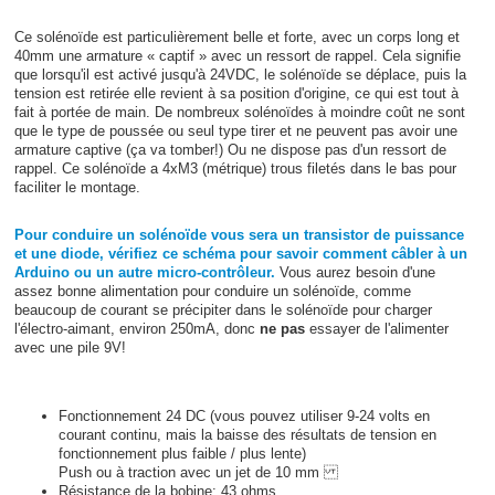
Ce solénoïde est particulièrement belle et forte, avec un corps long et
40mm une armature « captif » avec un ressort de rappel. Cela signifie
que lorsqu'il est activé jusqu'à 24VDC, le solénoïde se déplace, puis la
tension est retirée elle revient à sa position d'origine, ce qui est tout à
fait à portée de main. De nombreux solénoïdes à moindre coût ne sont
que le type de poussée ou seul type tirer et ne peuvent pas avoir une
armature captive (ça va tomber!) Ou ne dispose pas d'un ressort de
rappel. Ce solénoïde a 4xM3 (métrique) trous filetés dans le bas pour
faciliter le montage.
Pour conduire un solénoïde vous sera un transistor de puissance
et une diode, vérifiez ce schéma pour savoir comment câbler à un
Arduino ou un autre micro-contrôleur.
Vous aurez besoin d'une
assez bonne alimentation pour conduire un solénoïde, comme
beaucoup de courant se précipiter dans le solénoïde pour charger
l'électro-aimant, environ 250mA, donc
ne pas
essayer de l'alimenter
avec une pile 9V!
Fonctionnement 24 DC (vous pouvez utiliser 9-24 volts en
courant continu, mais la baisse des résultats de tension en
fonctionnement plus faible / plus lente)
Push ou à traction avec un jet de 10 mm
Résistance de la bobine: 43 ohms