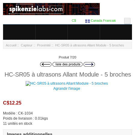
C$
Canada Francais
Accueil
::
Capteur
::
Proximité
:: HC-SR05 à ultrasons Allant Module - 5 broches
Produit 7/20
HC-SR05 à ultrasons Allant Module - 5 broches
Agrandir l'image
C$12.25
Modèle : CK-1034
Poids de livraison : 0.01kgs
11 unités en stock
Images additionnelles