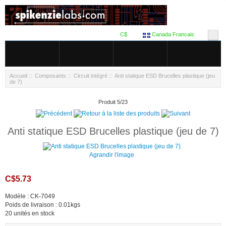
C$
Canada Francais
Accueil
::
Composants
::
Circuit intégré
:: Anti statique ESD Brucelles plastique (jeu
de 7)
Produit 5/23
Anti statique ESD Brucelles plastique (jeu de 7)
Agrandir l'image
C$5.73
Modèle : CK-7049
Poids de livraison : 0.01kgs
20 unités en stock