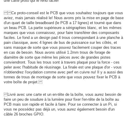
une carte proto qui le rend facile!
Ce proto-conseil est le PCB que vous souhaitez toujours que vous
aviez, mais jamais réalisé le! Nous avons pris la mise en page de base
d'un quart de taille breadboard (le PCB a 17 lignes) et tourné que dans
un beau PCB. La partie supérieure a sérigraphies blanc, et les mêmes
marques que vous connaissez, pour faire transférer des composants
faciles. Le fond a un design pad 4 trous correspondant à une planche à
pain classique, avec 4 lignes de bus de puissance sur les côtés, et
sans masque de sorte que vous pouvez facilement couper des traces
en cas de besoin. Nous avons utilisé 1.2mm trous de forage de
diamètre de sorte que même les pièces avec de grandes pistes
conviendront. Tous les trous sont à travers plaqué pour la force - ces
peler avec l'habitude de réusinage. La finale est une plaque d'or - vous
n'obtiendrez l'oxydation comme avec perf en cuivre nu! Il y a aussi des
tonnes de trous de montage de sorte que vous pouvez fixer le PCB à
votre boîte de projet.
Livré avec une carte et un en-tête de la boîte, vous aurez besoin de
faire un peu de soudure à la lumière pour fixer l'en-tête de la boîte au
PCB mais son rapide et facile à faire. Pour se connecter à un Pi, si
vous ne possédez pas déjà un, vous aurez également besoin d'un
câble 26 broches GPIO.