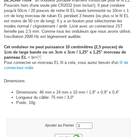
DESCRIPTION
: un onduleur portable vraiment minuscule pour le fil EL.
Pouvoirs hors d'une seule pile CR2032 (non inclus!), Il peut conduire
jusqu'à 50cm / 20 pouces de notre fil EL haute luminosité ou 10cm x 1
cm de long morceau de ruban EL pendant 3 heures (ou plus si le fil EL
est moins de 50 cm de long). Il y a un bouton pour sélectionner les
modes normal / clignotement / arrêt. Livré avec un connecteur JST
femelle pas 2,5 mm. Comme tous les onduleurs que nous avons utilisé,
l'oscillation 2000 Hz est légèrement audible.
Cet onduleur ne peut puissance 10 centimètres (2,5 pouces) de
1cm de large bande ou un 3cm x 3cm / 1,25" x 1,25" morceau de
panneau EL
< br>
Pour connecter un morceau EL fil à cela, vous aurez besoin d'un
fil de
connecteur mâle
Dimensions:
Dimensions: 46 mm x 24 mm x 10 mm / 1,8" x 0,9" x 0,4"
Longueur du câble: 75 mm / 3,0"
Poids: 10g
Ajouter au Panier :