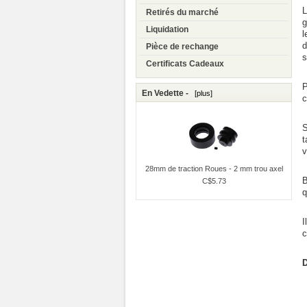
L
Retirés du marché
g
Liquidation
l
d
Pièce de rechange
s
Certificats Cadeaux
P
En Vedette -
[plus]
c
S
t
v
28mm de traction Roues - 2 mm trou axel
B
C$5.73
q
I
c
D