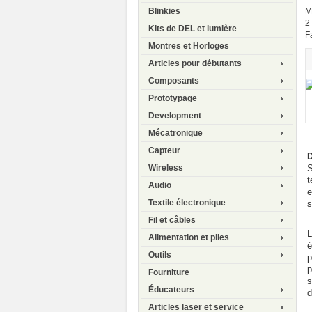
M
Blinkies
2
Kits de DEL et lumière
F
Montres et Horloges
Articles pour débutants
Composants
Prototypage
Development
Mécatronique
Capteur
D
S
Wireless
t
Audio
e
Textile électronique
s
Fil et câbles
L
Alimentation et piles
é
Outils
p
p
Fourniture
s
Éducateurs
d
Articles laser et service