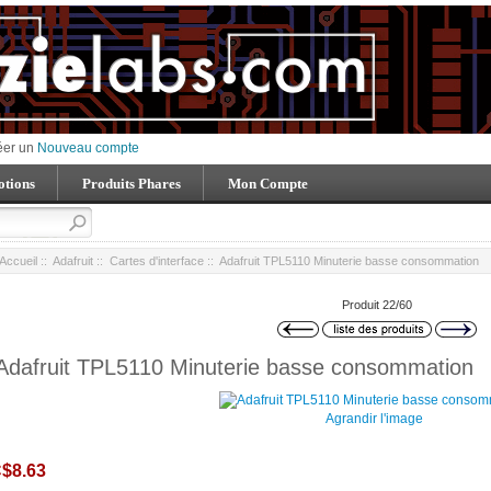
éer un
Nouveau compte
tions
Produits Phares
Mon Compte
Accueil
::
Adafruit
::
Cartes d'interface
:: Adafruit TPL5110 Minuterie basse consommation
Produit 22/60
Adafruit TPL5110 Minuterie basse consommation
Agrandir l'image
$8.63