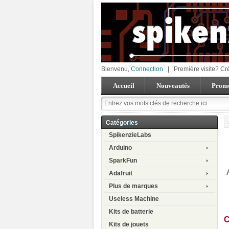
Bienvenu,
Connection
|
Première visite? Cr
Accueil
Nouveautés
Promo
Catégories
SpikenzieLabs
Arduino
SparkFun
Adafruit
Plus de marques
Useless Machine
Kits de batterie
C
Kits de jouets