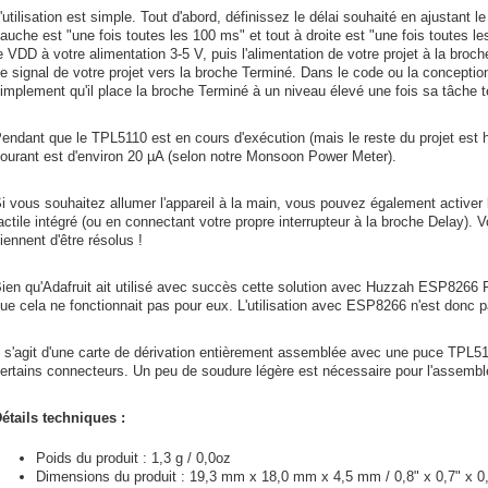
'utilisation est simple. Tout d'abord, définissez le délai souhaité en ajustant l
auche est "une fois toutes les 100 ms" et tout à droite est "une fois toutes 
e VDD à votre alimentation 3-5 V, puis l'alimentation de votre projet à la broc
e signal de votre projet vers la broche Terminé. Dans le code ou la conceptio
implement qu'il place la broche Terminé à un niveau élevé une fois sa tâche te
endant que le TPL5110 est en cours d'exécution (mais le reste du projet est 
ourant est d'environ 20 µA (selon notre Monsoon Power Meter).
i vous souhaitez allumer l'appareil à la main, vous pouvez également activer 
actile intégré (ou en connectant votre propre interrupteur à la broche Delay). 
iennent d'être résolus !
ien qu'Adafruit ait utilisé avec succès cette solution avec Huzzah ESP8266 F
ue cela ne fonctionnait pas pour eux. L'utilisation avec ESP8266 n'est donc p
l s'agit d'une carte de dérivation entièrement assemblée avec une puce TPL5
ertains connecteurs. Un peu de soudure légère est nécessaire pour l'assembler
étails techniques :
Poids du produit : 1,3 g / 0,0oz
Dimensions du produit : 19,3 mm x 18,0 mm x 4,5 mm / 0,8" x 0,7" x 0