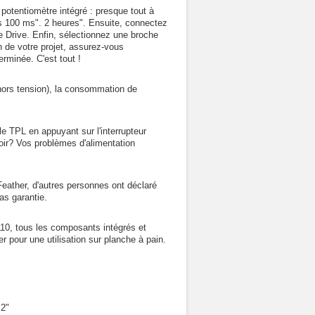
e potentiomètre intégré : presque tout à
les 100 ms". 2 heures". Ensuite, connectez
he Drive. Enfin, sélectionnez une broche
n de votre projet, assurez-vous
rminée. C'est tout !
hors tension), la consommation de
le TPL en appuyant sur l'interrupteur
Voir? Vos problèmes d'alimentation
eather, d'autres personnes ont déclaré
as garantie.
110, tous les composants intégrés et
 pour une utilisation sur planche à pain.
,2"