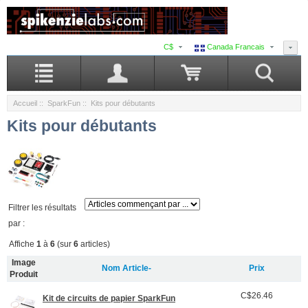
C$
Canada Francais
Accueil
::
SparkFun
:: Kits pour débutants
Kits pour débutants
Filtrer les résultats
par :
Affiche
1
à
6
(sur
6
articles)
Image
Nom Article-
Prix
Produit
C$26.46
Kit de circuits de papier SparkFun