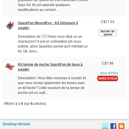
populaire de SparkFun trou traversant Simon
Says Kit. Ils ont apporté quelques
modifications au conseil...
C$17.33
SparkFun WeevilEye - Kit Débutant à
souder
Description de Avez-vous déjà vu un
charançon? Il est un coléoptère joli sous-
estimé, alors Sparkfun pensé qu'il méritait un
kit. Ok, donc...
C$7.98
Kit lampe de poche SparkFun de base à
souder
... plus d'infos
Description: Vous êtes nouveau à souder et
que vous voulez apprendre les bases avec
un kit facile? Cette soudure de la lampe de
poche est un outil...
Affiche
1
à
6
(sur
6
articles)
Desktop Version