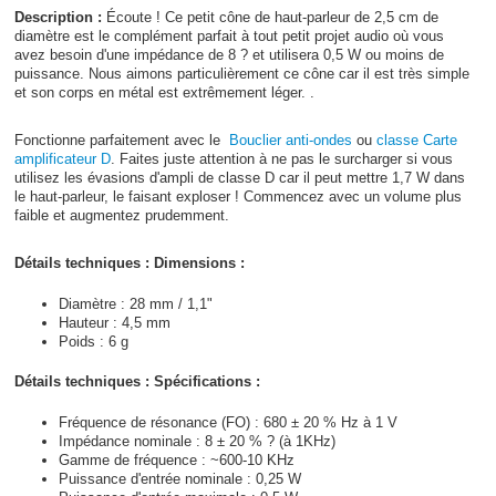
Description :
Écoute ! Ce petit cône de haut-parleur de 2,5 cm de
diamètre est le complément parfait à tout petit projet audio où vous
avez besoin d'une impédance de 8 ? et utilisera 0,5 W ou moins de
puissance. Nous aimons particulièrement ce cône car il est très simple
et son corps en métal est extrêmement léger. .
Fonctionne parfaitement avec le
Bouclier anti-ondes
ou
classe Carte
amplificateur D
. Faites juste attention à ne pas le surcharger si vous
utilisez les évasions d'ampli de classe D car il peut mettre 1,7 W dans
le haut-parleur, le faisant exploser ! Commencez avec un volume plus
faible et augmentez prudemment.
Détails techniques : Dimensions :
Diamètre : 28 mm / 1,1"
Hauteur : 4,5 mm
Poids : 6 g
Détails techniques : Spécifications :
Fréquence de résonance (FO) : 680 ± 20 % Hz à 1 V
Impédance nominale : 8 ± 20 % ? (à 1KHz)
Gamme de fréquence : ~600-10 KHz
Puissance d'entrée nominale : 0,25 W