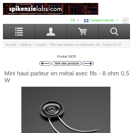
C$
Canada Francais
Accueil
::
Adafruit
::
L'audio
:: Mini haut-parleur en métal avec fils - 8 ohm 0,5 W
Produit 18/20
Mini haut-parleur en métal avec fils - 8 ohm 0,5
W