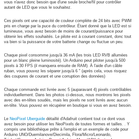
vous n'avez donc besoin que d'une seule broche/fil pour contrôler
autant de LED que vous le souhaitez.
Ces pixels ont une capacité de couleur complète de 24 bits avec PWM
pris en charge par la puce du contrôleur. Étant donné que la LED est si
lumineuse, vous avez besoin de moins de courant/puissance pour
obtenir les effets souhaités. Le pilote est à courant constant, donc tout
va bien si la puissance de votre batterie change ou fluctue un peu.
Chaque pixel consomme jusqu'à 36 mA (les trois LED RVB allumées
pour un blanc pleine luminosité). Un Arduino peut piloter jusqu'à 500
pixels à 30 FPS (il manquera ensuite de RAM). À l'aide d'un câble
ruban, vous pouvez les séparer jusqu'à 6 " (après cela, vous risquez
des coupures de courant et une corruption des données)
Chaque commande est livrée avec 5 (auparavant 4) pixels contrôlables
individuellement. Dans les photos ci-dessus, nous montrons les pixels
avec des en-têtes soudés, mais les pixels ne sont livrés avec aucun
en-tête. Vous pouvez en récupérer en boutique si vous en avez besoin.
Le
NeoPixel Uberguide
détaillé d'Adafruit contient tout ce dont vous
avez besoin pour utiliser les NeoPixels de toutes formes et tailles. . Y
compris une bibliothèque prête à l'emploi et un exemple de code pour
Arduino UNO/Duemilanove/Diecimila, Flora/Micro/Leonardo,