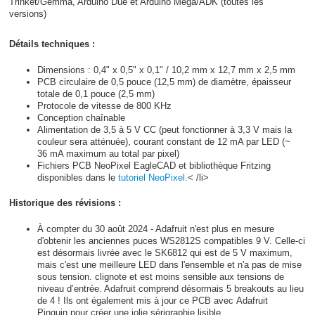
Trinket/Gemma, Arduino Due et Arduino Mega/ADK (toutes les
versions)
Détails techniques :
Dimensions : 0,4" x 0,5" x 0,1" / 10,2 mm x 12,7 mm x 2,5 mm
PCB circulaire de 0,5 pouce (12,5 mm) de diamètre, épaisseur
totale de 0,1 pouce (2,5 mm)
Protocole de vitesse de 800 KHz
Conception chaînable
Alimentation de 3,5 à 5 V CC (peut fonctionner à 3,3 V mais la
couleur sera atténuée), courant constant de 12 mA par LED (~
36 mA maximum au total par pixel)
Fichiers PCB NeoPixel EagleCAD et bibliothèque Fritzing
disponibles dans le
tutoriel NeoPixel.
< /li>
Historique des révisions :
À compter du 30 août 2024 - Adafruit n'est plus en mesure
d'obtenir les anciennes puces WS2812S compatibles 9 V. Celle-ci
est désormais livrée avec le SK6812 qui est de 5 V maximum,
mais c'est une meilleure LED dans l'ensemble et n'a pas de mise
sous tension. clignote et est moins sensible aux tensions de
niveau d’entrée. Adafruit comprend désormais 5 breakouts au lieu
de 4 ! Ils ont également mis à jour ce PCB avec Adafruit
Pinguin pour créer une jolie sérigraphie lisible.