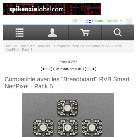
C$
Canada Francais
Accueil
::
Adafruit
::
Neopixel
:: Compatible avec les "Breadboard" RVB Smart
NeoPixel - Pack 5
Produit 2/15
Compatible avec les "Breadboard" RVB Smart
NeoPixel - Pack 5