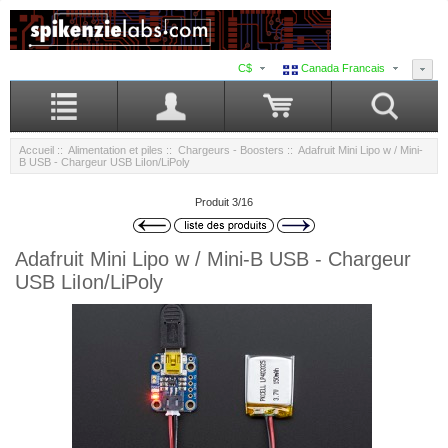
C$
Canada Francais
Accueil
::
Alimentation et piles
::
Chargeurs - Boosters
:: Adafruit Mini Lipo w / Mini-
B USB - Chargeur USB LiIon/LiPoly
Produit 3/16
Adafruit Mini Lipo w / Mini-B USB - Chargeur
USB LiIon/LiPoly