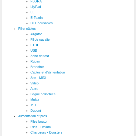
FLORA
LilyPad
EL
E-Textile
DEL cousables
Fil et câbles
Alligator
Fil de cavalier
FTDI
USB
Zone de test
Ruban
Brancher
Câbles et d'alimentation
Son - MIDI
Vidéo
Autre
Bague collectrice
Molex
JST
Dupont
Alimentation et piles
Piles bouton
Piles - Lithium
Chargeurs - Boosters