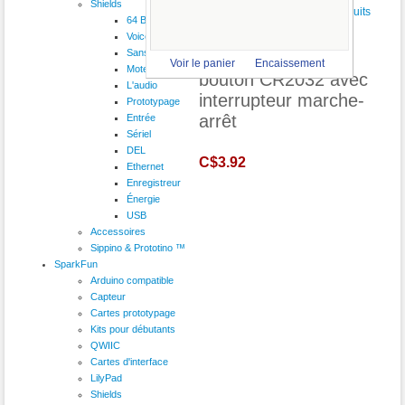
Shields
64 Button
VoiceShield
Sans fil
2 x boîtier de pile
Voir le panier
Encaissement
Moteur
bouton CR2032 avec
L'audio
interrupteur marche-
Prototypage
arrêt
Entrée
Sériel
DEL
C$3.92
Ethernet
Enregistreur
Énergie
USB
Accessoires
Sippino & Prototino ™
SparkFun
Arduino compatible
Capteur
Cartes prototypage
Kits pour débutants
QWIIC
Cartes d'interface
LilyPad
Shields