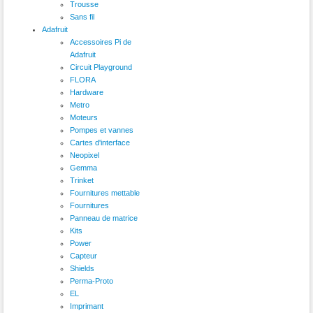
Trousse
Sans fil
Adafruit
Accessoires Pi de
Adafruit
Circuit Playground
FLORA
Hardware
Metro
Moteurs
Pompes et vannes
Cartes d'interface
Neopixel
Gemma
Trinket
Fournitures mettable
Fournitures
Panneau de matrice
Kits
Power
Capteur
Shields
Perma-Proto
EL
Imprimant