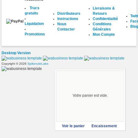
Trucs
Livraisons &
gratuits
Distributeurs
Retours
Twit
Instructions
Confidentialité
Fac
Liquidation
Nous
Conditions
Blo
Contacter
Générales
Promotions
Mon Compte
Desktop Version
Copyright © 2026
SpikenzieLabs
Votre panier est vide.
Voir le panier
Encaissement