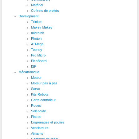
Matériel
Coffrets de projets
Development
Trinket
Makey Makey
micro:bit
Photon
ATMega
Teensy
Pro Micro
PicoBoard
ISP
Mécatronique
Moteur
Moteur pas à pas
Servo
Kits Robots
Carte contrôleur
Roues
Solénoïde
Pinces
Engrenages et poulies
Ventilateurs
Aimants
Capteurs de robot