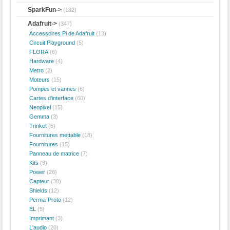
SparkFun->
(182)
Adafruit
->
(347)
Accessoires Pi de Adafruit
(13)
Circuit Playground
(5)
FLORA
(6)
Hardware
(4)
Metro
(2)
Moteurs
(15)
Pompes et vannes
(6)
Cartes d'interface
(60)
Neopixel
(15)
Gemma
(3)
Trinket
(5)
Fournitures mettable
(18)
Fournitures
(15)
Panneau de matrice
(7)
Kits
(9)
Power
(26)
Capteur
(38)
Shields
(12)
Perma-Proto
(12)
EL
(5)
Imprimant
(3)
L'audio
(20)