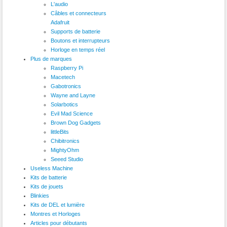
L'audio
Câbles et connecteurs
Adafruit
Supports de batterie
Boutons et interrupteurs
Horloge en temps réel
Plus de marques
Raspberry Pi
Macetech
Gabotronics
Wayne and Layne
Solarbotics
Evil Mad Science
Brown Dog Gadgets
littleBits
Chibitronics
MightyOhm
Seeed Studio
Useless Machine
Kits de batterie
Kits de jouets
Blinkies
Kits de DEL et lumière
Montres et Horloges
Articles pour débutants