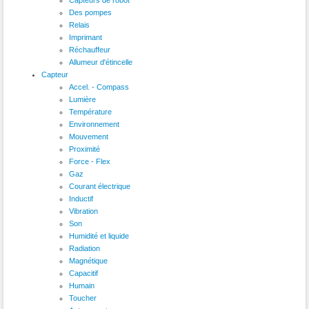
Des pompes
Relais
Imprimant
Réchauffeur
Allumeur d'étincelle
Capteur
Accel. - Compass
Lumière
Température
Environnement
Mouvement
Proximité
Force - Flex
Gaz
Courant électrique
Inductif
Vibration
Son
Humidité et liquide
Radiation
Magnétique
Capacitif
Humain
Toucher