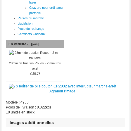
laser
Gravure pour ordinateur
portable
Retirés du marché
Liquidation
Pièce de rechange
Certificats Cadeaux
En Vedette -
[plus]
28mm de traction Roues - 2 mm trou
axel
C$5.73
Agrandir l'image
Modèle : 4988
Poids de livraison : 0.022kgs
10 unités en stock
Images additionnelles