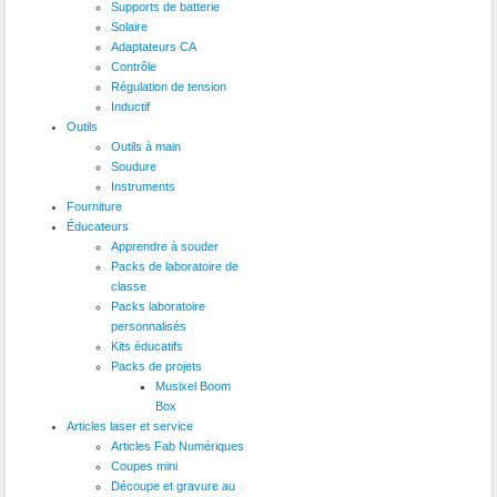
Supports de batterie
Solaire
Adaptateurs CA
Contrôle
Régulation de tension
Inductif
Outils
Outils à main
Soudure
Instruments
Fourniture
Éducateurs
Apprendre à souder
Packs de laboratoire de
classe
Packs laboratoire
personnalisés
Kits éducatifs
Packs de projets
Musixel Boom
Box
Articles laser et service
Articles Fab Numériques
Coupes mini
Découpe et gravure au