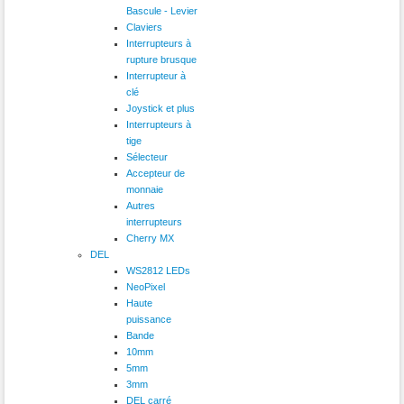
Bascule - Levier
Claviers
Interrupteurs à
rupture brusque
Interrupteur à
clé
Joystick et plus
Interrupteurs à
tige
Sélecteur
Accepteur de
monnaie
Autres
interrupteurs
Cherry MX
DEL
WS2812 LEDs
NeoPixel
Haute
puissance
Bande
10mm
5mm
3mm
DEL carré