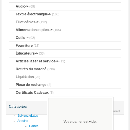
Audio->
(69)
Textile électronique->
(106)
Fil et câbles->
(192)
Alimentation et piles->
(105)
Outils->
(92)
Fourniture
(13)
Éducateurs->
(33)
Articles laser et service->
(13)
Retirés du marché
(298)
Liquidation
(25)
Pièce de rechange
(2)
Certificats Cadeaux
(5)
Accueil
::
Adafruit
::
Supports de
Catégories
batterie
:: 2 x boîtier de pile bouton
CR2032 avec interrupteur marche-arrêt
SpikenzieLabs
Arduino
Votre panier est vide.
Produit 2/7
Cartes