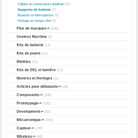
Câbles et connecteurs Adafruit
(26)
Supports de batterie
(7)
Boutons et interrupteurs
(6)
Horloge en temps réel
(9)
Plus de marques->
(105)
Useless Machine
(6)
Kits de batterie
(13)
Kits de jouets
(12)
Blinkies
(21)
Kits de DEL et lumière
(17)
Montres et Horloges
(11)
Articles pour débutants->
(26)
Composants->
(338)
Prototypage->
(192)
Development->
(42)
Mécatronique->
(182)
Capteur->
(197)
Wireless->
(90)