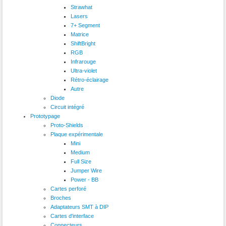
Strawhat
Lasers
7+ Segment
Matrice
ShiftBright
RGB
Infrarouge
Ultra-violet
Rétro-éclairage
Autre
Diode
Circuit intégré
Prototypage
Proto-Shields
Plaque expérimentale
Mini
Medium
Full Size
Jumper Wire
Power - BB
Cartes perforé
Broches
Adaptateurs SMT à DIP
Cartes d'interface
Connecteurs