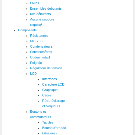
Livres
Ensembles débutants
Kits débutants
Aucune soudure
requise!
Composants
Résistances
MOSFET
Condensateurs
Potentiomètres
Codeur rotatif
Poignée
Régulateur de tension
LCD
Interfaces
Caractère LCD
Graphique
Cadre
Rétro-éclairage
et bloqueurs
Boutons et
commutateurs
Tactiles
Bouton d'arcade
Glissière -