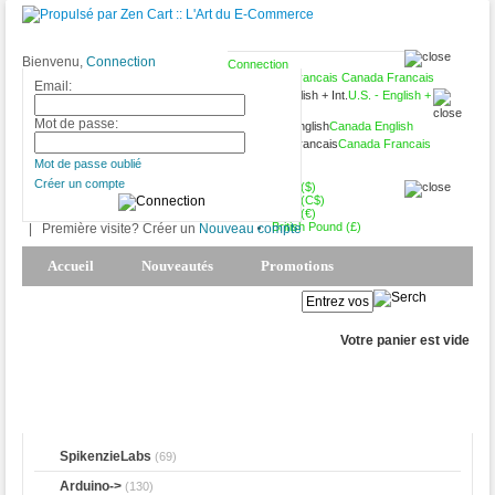
Bienvenu,
Connection
Connection
Canada Francais
Email:
U.S. - English +
Int.
Mot de passe:
Canada English
Canada Francais
C$
CAD (C$)
Mot de passe oublié
Créer un compte
USD ($)
CAD (C$)
Euro (€)
British Pound (£)
|
Première visite? Créer un
Nouveau compte
Accueil
Nouveautés
Promotions
Produits Phares
Mon Compte
Votre panier est vide
SpikenzieLabs
(69)
Arduino->
(130)