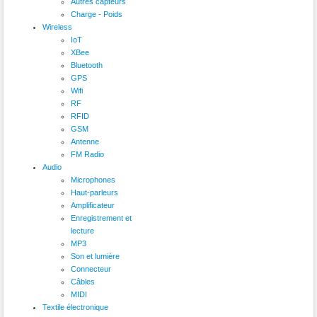
Autres capteurs
Charge - Poids
Wireless
IoT
XBee
Bluetooth
GPS
Wifi
RF
RFID
GSM
Antenne
FM Radio
Audio
Microphones
Haut-parleurs
Amplificateur
Enregistrement et
lecture
MP3
Son et lumière
Connecteur
Câbles
MIDI
Textile électronique