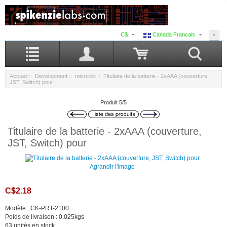
C$
Canada Francais
Accueil
::
Development
::
micro:bit
:: Titulaire de la batterie - 2xAAA (couverture,
JST, Switch) pour
Produit 5/5
Titulaire de la batterie - 2xAAA (couverture,
JST, Switch) pour
Agrandir l'image
C$2.18
Modèle : CK-PRT-2100
Poids de livraison : 0.025kgs
63 unités en stock