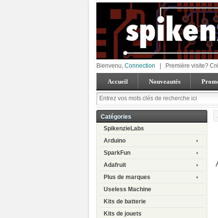
Bienvenu,
Connection
|
Première visite? Cr
Accueil
Nouveautés
Promo
Catégories
SpikenzieLabs
Arduino
SparkFun
Adafruit
Plus de marques
Useless Machine
Kits de batterie
Kits de jouets