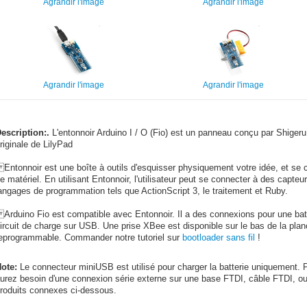
Agrandir l'image
Agrandir l'image
Agrandir l'image
Agrandir l'image
escription:.
L'entonnoir Arduino I / O (Fio) est un panneau conçu par Shiger
riginale de LilyPad
ntonnoir est une boîte à outils d'esquisser physiquement votre idée, et se 
e matériel. En utilisant Entonnoir, l'utilisateur peut se connecter à des capteu
angages de programmation tels que ActionScript 3, le traitement et Ruby.
rduino Fio est compatible avec Entonnoir. Il a des connexions pour une bat
ircuit de charge sur USB. Une prise XBee est disponible sur le bas de la planc
eprogrammable. Commander notre tutoriel sur
bootloader sans fil
!
ote:
Le connecteur miniUSB est utilisé pour charger la batterie uniquement.
urez besoin d'une connexion série externe sur une base FTDI, câble FTDI, ou 
roduits connexes ci-dessous.