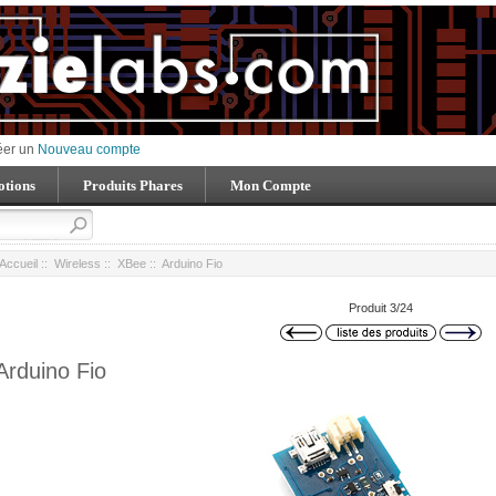
éer un
Nouveau compte
tions
Produits Phares
Mon Compte
Accueil
::
Wireless
::
XBee
:: Arduino Fio
Produit 3/24
Arduino Fio