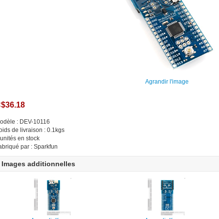
Agrandir l'image
$36.18
odèle : DEV-10116
oids de livraison : 0.1kgs
 unités en stock
abriqué par : Sparkfun
Images additionnelles