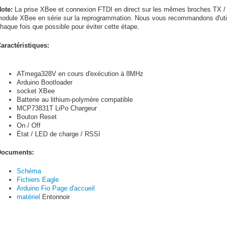
ote:
La prise XBee et connexion FTDI en direct sur les mêmes broches TX /
odule XBee en série sur la reprogrammation. Nous vous recommandons d'utili
haque fois que possible pour éviter cette étape.
aractéristiques:
ATmega328V en cours d'exécution à 8MHz
Arduino Bootloader
socket XBee
Batterie au lithium-polymère compatible
MCP73831T LiPo Chargeur
Bouton Reset
On / Off
État / LED de charge / RSSI
ocuments:
Schéma
Fichiers Eagle
Arduino Fio Page d'accueil
matériel
Entonnoir