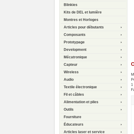
Blinkies
Kits de DEL et lumière
Montres et Horloges
Articles pour débutants
Composants
Prototypage
Development
Mécatronique
C
Capteur
Wireless
M
P
Audio
1
Textile électronique
F
Fil et câbles
Alimentation et piles
Outils
Fourniture
Éducateurs
Articles laser et service