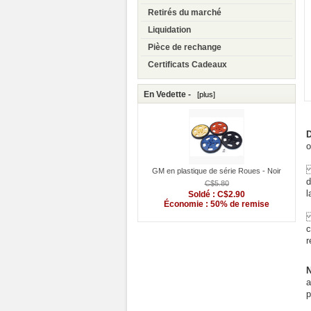
Retirés du marché
Liquidation
Pièce de rechange
Certificats Cadeaux
En Vedette -
[plus]
D
o
E
GM en plastique de série Roues - Noir
d
C$5.80
l
Soldé : C$2.90
Économie : 50% de remise
A
c
r
N
a
p