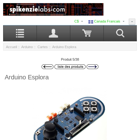
C$
Canada Francais
Accueil
::
Arduino
::
Cartes
:: Arduino Esplora
Produit 5/38
Arduino Esplora