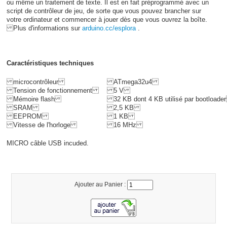
ou même un traitement de texte. Il est en fait préprogrammé avec un
script de contrôleur de jeu, de sorte que vous pouvez brancher sur
votre ordinateur et commencer à jouer dès que vous ouvrez la boîte.
Plus d'informations sur
arduino.cc/esplora
.
Caractéristiques techniques
microcontrôleur
ATmega32u4
Tension de fonctionnement
5 V
Mémoire flash
32 KB dont 4 KB utilisé par bootload
SRAM
2,5 KB
EEPROM
1 KB
Vitesse de l'horloge
16 MHz
MICRO câble USB incuded.
Ajouter au Panier :