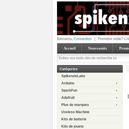
Bienvenu,
Connection
|
Première visite? Cr
Accueil
Nouveautés
Promo
Catégories
SpikenzieLabs
Arduino
SparkFun
Adafruit
Plus de marques
Useless Machine
Kits de batterie
Kits de jouets