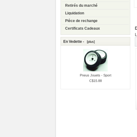
Retirés du marché
Liquidation
Pièce de rechange
D
Certificats Cadeaux
L
En Vedette -
[plus]
Pneus Jouets - Sport
C$15.88