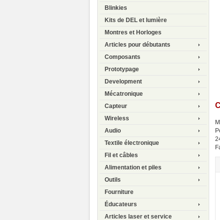
Blinkies
Kits de DEL et lumière
Montres et Horloges
Articles pour débutants
Composants
Prototypage
Development
Mécatronique
C
Capteur
Wireless
M
P
Audio
2
Textile électronique
F
Fil et câbles
Alimentation et piles
Outils
Fourniture
Éducateurs
Articles laser et service