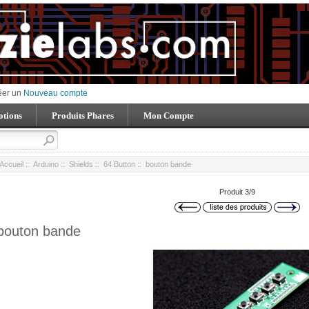
éer un
Nouveau compte
tions
Produits Phares
Mon Compte
Accueil
::
Arduino
::
Shields
::
64 Button
:: bouton bande
Produit 3/9
bouton bande