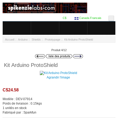
C$
Canada Francais
Accueil
::
Arduino
::
Shields
::
Prototypage
:: Kit Arduino ProtoShield
Produit 4/12
Kit Arduino ProtoShield
Agrandir l'image
C$24.58
Modèle : DEV-07914
Poids de livraison : 0.15kgs
1 unités en stock
Fabriqué par : Sparkfun