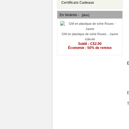
Certificats Cadeaux
En Vedette -
[plus]
GM en plastique de série Roues - Jaune
C$5.80
Soldé : C$2.90
Économie : 50% de remise
E
T