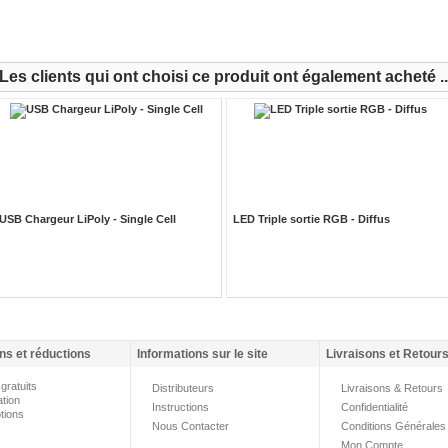
Les clients qui ont choisi ce produit ont également acheté ..
USB Chargeur LiPoly - Single Cell
LED Triple sortie RGB - Diffus
ns et réductions
Informations sur le site
Livraisons et Retour
gratuits
Distributeurs
Livraisons & Retours
ation
Instructions
Confidentialité
tions
Nous Contacter
Conditions Générales
Mon Compte