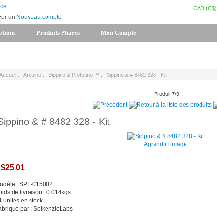
CAD (C$)
éer un
Nouveau compte
tions
Produits Phares
Mon Compte
Accueil
::
Arduino
::
Sippino & Prototino ™
:: Sippino & # 8482 328 - Kit
Produit 7/9
Sippino & # 8482 328 - Kit
Agrandir l'image
$25.01
odèle : SPL-015002
oids de livraison : 0.014kgs
4 unités en stock
abriqué par : SpikenzieLabs