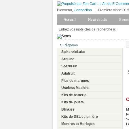
Bienvenu,
Connection
|
Première visite? Cr
Accueil
Nouveautés
Promo
Catégories
SpikenzieLabs
Arduino
SparkFun
Adafruit
Plus de marques
Useless Machine
Kits de batterie
C
Kits de jouets
Blinkies
M
P
Kits de DEL et lumière
5
Montres et Horloges
F