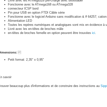
Livré avec les ATmega328 pré-chargé avec bootloader
Fonctionne avec le ATmega168 ou ATmega328
connecteur ICSP bord
Pin pour USB en option FTDI Câble série
Fonctionne avec le logiciel Arduino sans modification & # 64257; cation
Alimentation LED
Toutes les repères numériques et analogiques sont mis en évidence à un
Livré avec les en-têtes de broches mâle
en-têtes de broches femelle en option peuvent être trouvées
ici
.
Dimensions:
Petit format: 2,35" x 0,95"
n savoir
rouver beaucoup plus d'informations et de construire des instructions au
Sipp