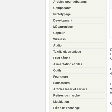
Articles pour débutants
Composants
Prototypage
Development
Mécatronique
Capteur
Wireless
Audio
D
Textile électronique
L
Fil et câbles
C
Alimentation et piles
C
Outils
d
Fourniture
Éducateurs
L
e
Articles laser et service
t
Retirés du marché
Liquidation
C
Pièce de rechange