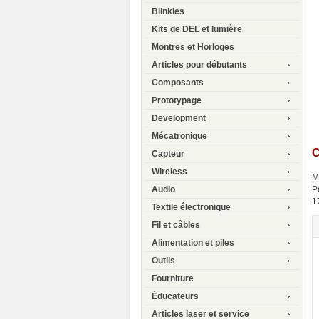
Blinkies
Kits de DEL et lumière
Montres et Horloges
Articles pour débutants
Composants
Prototypage
Development
Mécatronique
C
Capteur
Wireless
M
P
Audio
1
Textile électronique
Fil et câbles
Alimentation et piles
Outils
Fourniture
Éducateurs
Articles laser et service