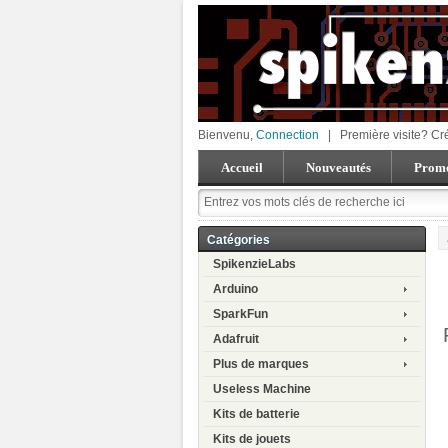
Bienvenu,
Connection
|
Première visite? Cr
Accueil
Nouveautés
Promo
Catégories
SpikenzieLabs
Arduino
SparkFun
Adafruit
Plus de marques
Useless Machine
Kits de batterie
Kits de jouets