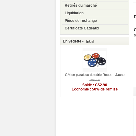
Retirés du marché
Liquidation
D
Pièce de rechange
Certificats Cadeaux
C
s
En Vedette -
[plus]
GM en plastique de série Roues - Jaune
C$5.80
Soldé : C$2.90
Économie : 50% de remise