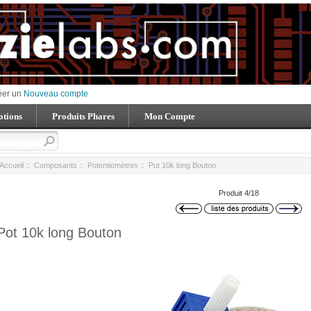
éer un
Nouveau compte
tions
Produits Phares
Mon Compte
Accueil
::
Composants
::
Potentiomètres
:: Pot 10k long Bouton
Produit 4/18
Pot 10k long Bouton