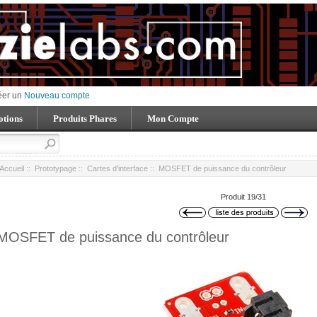
éer un
Nouveau compte
tions
Produits Phares
Mon Compte
Accueil
::
Prototypage
::
Cartes d'interface
:: MOSFET de puissance du contrôleur
Produit 19/31
MOSFET de puissance du contrôleur