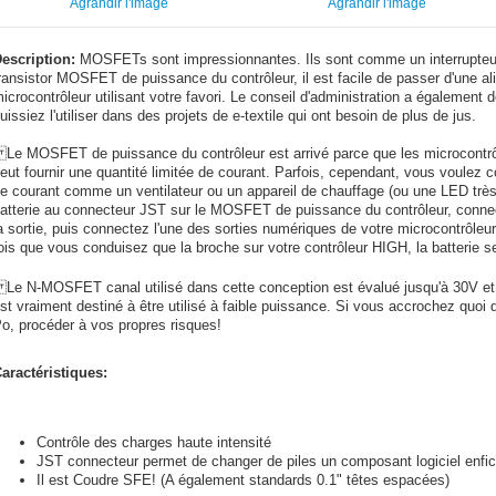
Agrandir l'image
Agrandir l'image
escription:
MOSFETs sont impressionnantes. Ils sont comme un interrupteur 
ransistor MOSFET de puissance du contrôleur, il est facile de passer d'une ali
icrocontrôleur utilisant votre favori. Le conseil d'administration a égalemen
uissiez l'utiliser dans des projets de e-textile qui ont besoin de plus de jus.
e MOSFET de puissance du contrôleur est arrivé parce que les microcontrôl
eut fournir une quantité limitée de courant. Parfois, cependant, vous voulez
e courant comme un ventilateur ou un appareil de chauffage (ou une LED très 
atterie au connecteur JST sur le MOSFET de puissance du contrôleur, connec
a sortie, puis connectez l'une des sorties numériques de votre microcontrôleu
ois que vous conduisez que la broche sur votre contrôleur HIGH, la batterie s
e N-MOSFET canal utilisé dans cette conception est évalué jusqu'à 30V et 6
st vraiment destiné à être utilisé à faible puissance. Si vous accrochez quoi q
o, procéder à vos propres risques!
aractéristiques:
Contrôle des charges haute intensité
JST connecteur permet de changer de piles un composant logiciel enfi
Il est Coudre SFE! (A également standards 0.1" têtes espacées)