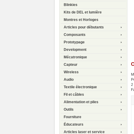
Blinkies
Kits de DEL et lumière
Montres et Horloges
Articles pour débutants
Composants
Prototypage
Development
Mécatronique
C
Capteur
Wireless
M
P
Audio
2
Textile électronique
F
Fil et câbles
Alimentation et piles
Outils
Fourniture
Éducateurs
Articles laser et service