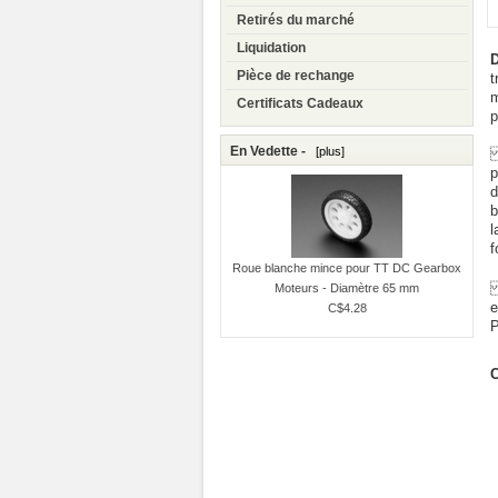
Retirés du marché
Liquidation
D
Pièce de rechange
t
m
Certificats Cadeaux
p
En Vedette -
[plus]
L
p
d
b
l
f
Roue blanche mince pour TT DC Gearbox
L
Moteurs - Diamètre 65 mm
e
C$4.28
P
C