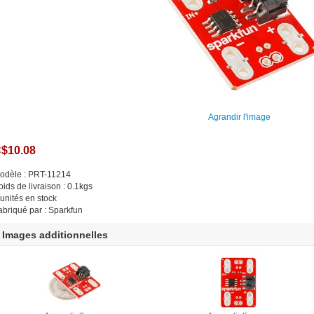
Agrandir l'image
$10.08
odèle : PRT-11214
oids de livraison : 0.1kgs
 unités en stock
abriqué par : Sparkfun
Images additionnelles