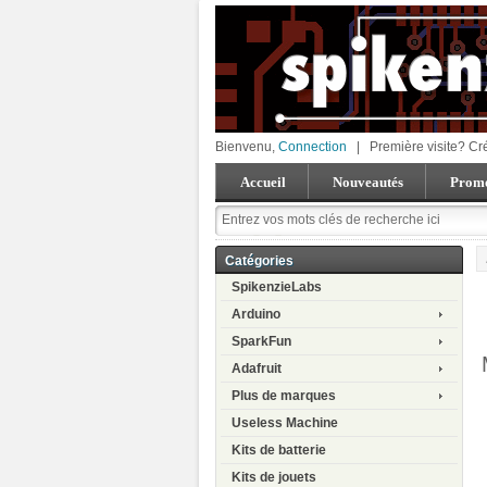
Bienvenu,
Connection
|
Première visite? Cr
Accueil
Nouveautés
Promo
Catégories
SpikenzieLabs
Arduino
SparkFun
Adafruit
Plus de marques
Useless Machine
Kits de batterie
Kits de jouets