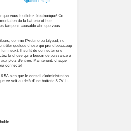
Agrandir l'image
que vous feuilletez électronique! Ce
mentation de la batterie et hors
t des tampons cousable afin que vous
eurs, comme l'Arduino ou Lilypad, ne
 contrôler quelque chose qui prend beaucoup
lumineux). Il suffit de connecter une
tez la chose qui a besoin de puissance à
r aux plots d'entrée. Maintenant, chaque
era connecté!
.5A bien que le conseil d'administration
ue ce soit au-delà d'une batterie 3.7V Li-
chable