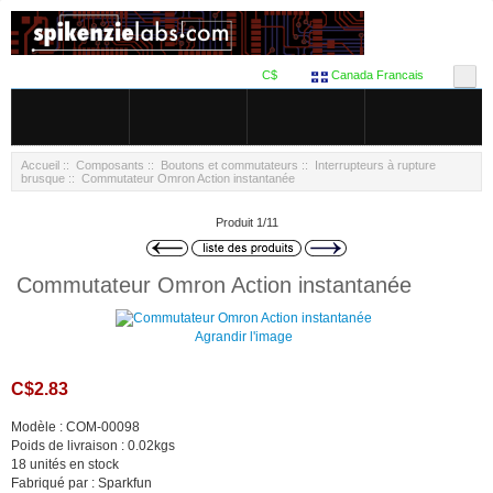
C$
Canada Francais
Accueil
::
Composants
::
Boutons et commutateurs
::
Interrupteurs à rupture
brusque
:: Commutateur Omron Action instantanée
Produit 1/11
Commutateur Omron Action instantanée
Agrandir l'image
C$2.83
Modèle : COM-00098
Poids de livraison : 0.02kgs
18 unités en stock
Fabriqué par : Sparkfun