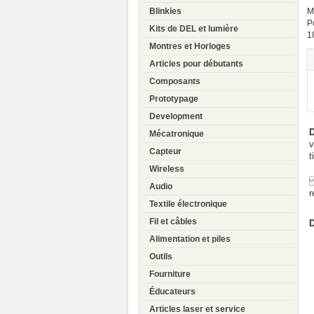
M
Blinkies
P
Kits de DEL et lumière
1
Montres et Horloges
Articles pour débutants
Composants
Prototypage
Development
D
Mécatronique
v
Capteur
t
Wireless
L
Audio
r
Textile électronique
Fil et câbles
D
Alimentation et piles
Outils
Fourniture
Éducateurs
Articles laser et service