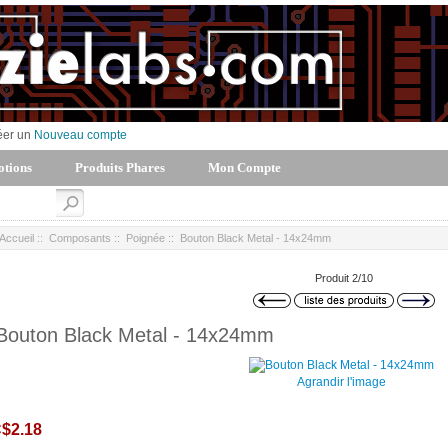
éer un
Nouveau compte
tions
Produits Phares
Mon Compte
Accueil
::
Composants
::
Poignée
:: Bouton Black Metal - 14x24mm
Produit 2/10
Bouton Black Metal - 14x24mm
Agrandir l'image
$2.18