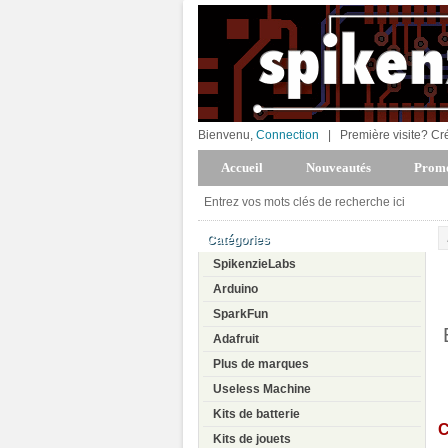
Bienvenu,
Connection
|
Première visite? Cr
Accueil
Nouveautés
Promo
Catégories
SpikenzieLabs
Arduino
SparkFun
Adafruit
Plus de marques
Useless Machine
Kits de batterie
C
Kits de jouets