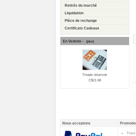
Retirés du marché
Liquidation
Pièce de rechange
Certificats Cadeaux
En Vedette -
[plus]
Treads réservoir
C$21.68
Nous acceptons
Promotio
Trucs 