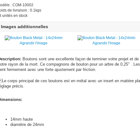
odèle : COM-10002
oids de livraison : 0.1kgs
8 unités en stock
Images additionnelles
Agrandir l'image
Agrandir l'image
escription:
Boutons sont une excellente façon de terminer votre projet et de l
otre rayon de la mort. Ce compagnons de bouton pour un arbre de 0,25" . Les
ient fermement avec une forte ajustement par friction.
e corps principal de ces boutons est en métal avec un insert en matière plas
églage précis.
imensions:
14mm haute
diamètre de 24mm