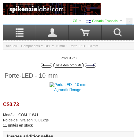
C$
Canada Francais
Accueil
::
Composants
::
DEL
::
10mm
:: Porte-LED - 10 mm
Produit 7/8
Porte-LED - 10 mm
Agrandir l'image
C$0.73
Modèle : COM-11841
Poids de livraison : 0.01kgs
11 unités en stock
Images additionnelles