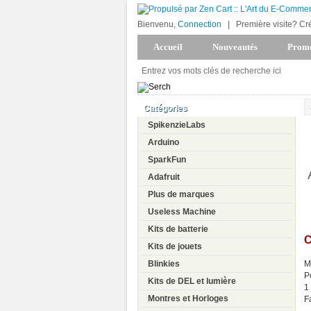
Bienvenu,
Connection
|
Première visite? Cr
Accueil
Nouveautés
Promo
Catégories
SpikenzieLabs
Arduino
SparkFun
Adafruit
Plus de marques
Useless Machine
Kits de batterie
C
Kits de jouets
Blinkies
M
P
Kits de DEL et lumière
1
Montres et Horloges
F