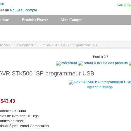
CAD (C$)
éer un
Nouveau compte
tions
Produits Phares
Mon Compte
Accueil
::
Development
::
ISP
:: AVR STK500 ISP programmeur USB
Produit 2/7
AVR STK500 ISP programmeur USB
Agrandir l'image
$43.43
odèle : CK-3000
oids de livraison : 0.1kgs
 unités en stock
abriqué par : Atmel Corporation