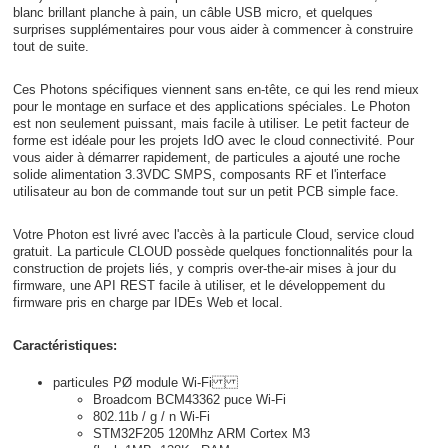
blanc brillant planche à pain, un câble USB micro, et quelques
surprises supplémentaires pour vous aider à commencer à construire
tout de suite.
Ces Photons spécifiques viennent sans en-tête, ce qui les rend mieux
pour le montage en surface et des applications spéciales. Le Photon
est non seulement puissant, mais facile à utiliser. Le petit facteur de
forme est idéale pour les projets IdO avec le cloud connectivité. Pour
vous aider à démarrer rapidement, de particules a ajouté une roche
solide alimentation 3.3VDC SMPS, composants RF et l'interface
utilisateur au bon de commande tout sur un petit PCB simple face.
Votre Photon est livré avec l'accès à la particule Cloud, service cloud
gratuit. La particule CLOUD possède quelques fonctionnalités pour la
construction de projets liés, y compris over-the-air mises à jour du
firmware, une API REST facile à utiliser, et le développement du
firmware pris en charge par IDEs Web et local.
Caractéristiques:
particules PØ module Wi-Fi
Broadcom BCM43362 puce Wi-Fi
802.11b / g / n Wi-Fi
STM32F205 120Mhz ARM Cortex M3