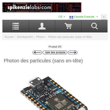
C$
Canada Francais
Accueil
::
Development
::
Photon
:: Photon des particules (sans en-tête)
Produit 3/5
Photon des particules (sans en-tête)