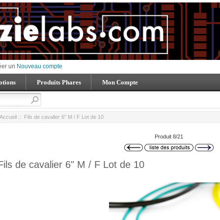
éer un
Nouveau compte
tions
Produits Phares
Mon Compte
Accueil
:: Fils de cavalier 6" M / F Lot de 10
Produit 8/21
Fils de cavalier 6" M / F Lot de 10