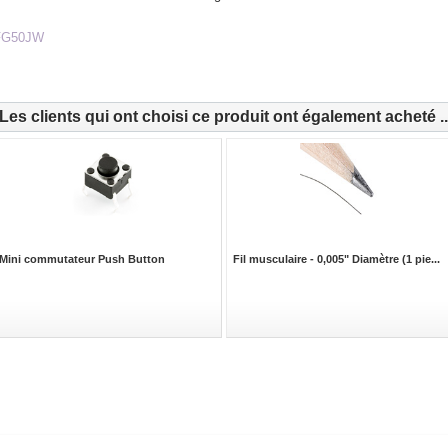
FG50JW
Les clients qui ont choisi ce produit ont également acheté ..
Mini commutateur Push Button
Fil musculaire - 0,005" Diamètre (1 pie...