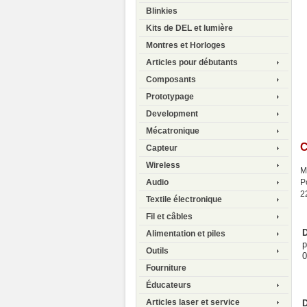
Blinkies
Kits de DEL et lumière
Montres et Horloges
Articles pour débutants
Composants
Prototypage
Development
Mécatronique
C
Capteur
Wireless
M
P
Audio
2
Textile électronique
Fil et câbles
D
Alimentation et piles
p
Outils
0
Fourniture
Éducateurs
Articles laser et service