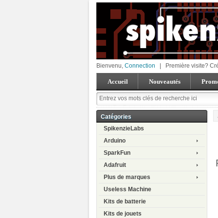
Bienvenu,
Connection
|
Première visite? Cr
Accueil
Nouveautés
Promo
Catégories
SpikenzieLabs
Arduino
SparkFun
Adafruit
Plus de marques
Useless Machine
Kits de batterie
Kits de jouets