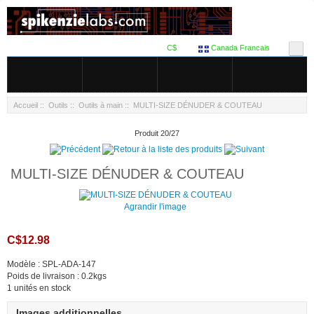
C$
Canada Francais
Accueil
::
Outils
::
Outils à main
:: MULTI-SIZE DÉNUDER & COUTEAU
Produit 20/27
MULTI-SIZE DÉNUDER & COUTEAU
Agrandir l'image
C$12.98
Modèle : SPL-ADA-147
Poids de livraison : 0.2kgs
1 unités en stock
Images additionnelles