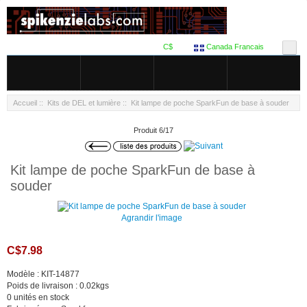
C$
Canada Francais
Accueil
::
Kits de DEL et lumière
:: Kit lampe de poche SparkFun de base à souder
Produit 6/17
Kit lampe de poche SparkFun de base à
souder
Agrandir l'image
C$7.98
Modèle : KIT-14877
Poids de livraison : 0.02kgs
0 unités en stock