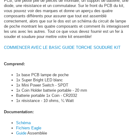
PCB, une petite pile de pièces de monnaie, un support de batterie, une
diode, une résistance et un commutateur. Sur le front du PCB du kit,
vous pouvez voir des marques et donne un aperçu des quatre
composants différents pour assurer que tout est assemblé
correctement, alors que sur le dos est un schéma du circuit de lampe
de poche montrant les quatre composants et comment ils interagissent
les uns avec les autres. Tout ce que vous devez fournir est un fer à
souder et soudure pour mettre votre kit ensemble!
COMMENCER AVEC LE BASIC GUIDE TORCHE SOUDURE KIT
Comprend:
1x base PCB lampe de poche
1x Super Bright LED blanc
1x Mini Power Switch - SPDT
1x Coin Holder batterie portable - 20 mm
Batterie portable 1x Coin - CR2032
1x résistance - 10 ohms, ¼ Watt
Documentation:
Schéma
Fichiers Eagle
Guide
Assemblée