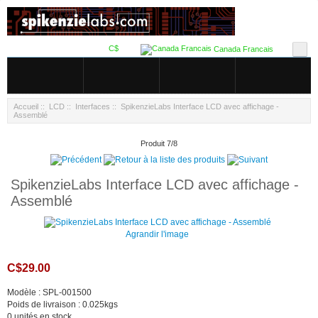
C$
Canada Francais
Accueil
::
LCD
::
Interfaces
:: SpikenzieLabs Interface LCD avec affichage -
Assemblé
Produit 7/8
SpikenzieLabs Interface LCD avec affichage -
Assemblé
Agrandir l'image
C$29.00
Modèle : SPL-001500
Poids de livraison : 0.025kgs
0 unités en stock