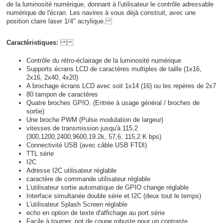
de la luminosité numérique, donnant à l'utilisateur le contrôle adressable
numérique de l'écran. Les navires à vous déjà construit, avec une
position claire laser 1/4" acrylique.
Caractéristiques:
Contrôle du rétro-éclairage de la luminosité numérique
Supports écrans LCD de caractères multiples de taille (1x16,
2x16, 2x40, 4x20)
A brochage écrans LCD avec soit 1x14 (16) ou les repères de 2x7
80 tampon de caractères
Quatre broches GPIO. (Entrée à usage général / broches de
sortie)
Une broche PWM (Pulse modulation de largeur)
vitesses de transmission jusqu'à 115,2
(300,1200,2400,9600,19.2k, 57,6, 115,2 K bps)
Connectivité USB (avec câble USB FTDI)
TTL série
I2C
Adresse I2C utilisateur réglable
caractère de commande utilisateur réglable
L'utilisateur sortie automatique de GPIO change réglable
Interface simultanée double série et I2C (deux tout le temps)
L'utilisateur Splash Screen réglable
echo en option de texte d'affichage au port série
Facile à tourner, pot de coupe robuste pour un contraste