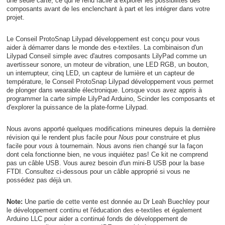
une seule carte, ce qui le rend facile à explorer les possibilités des
composants avant de les enclenchant à part et les intégrer dans votre
projet.
Le Conseil ProtoSnap Lilypad développement est conçu pour vous
aider à démarrer dans le monde des e-textiles. La combinaison d'un
Lilypad Conseil simple avec d'autres composants LilyPad comme un
avertisseur sonore, un moteur de vibration, une LED RGB, un bouton,
un interrupteur, cinq LED, un capteur de lumière et un capteur de
température, le Conseil ProtoSnap Lilypad développement vous permet
de plonger dans wearable électronique. Lorsque vous avez appris à
programmer la carte simple LilyPad Arduino, Scinder les composants et
d'explorer la puissance de la plate-forme Lilypad.
Nous avons apporté quelques modifications mineures depuis la dernière
révision qui le rendent plus facile pour
Nous
pour construire et plus
facile pour
vous
à tournemain. Nous avons rien changé sur la façon
dont cela fonctionne bien, ne vous inquiétez pas! Ce kit ne comprend
pas un câble USB. Vous aurez besoin d'un mini-B USB pour la base
FTDI. Consultez ci-dessous pour un câble approprié si vous ne
possédez pas déjà un.
Note:
Une partie de cette vente est donnée au Dr Leah Buechley pour
le développement continu et l'éducation des e-textiles et également
Arduino LLC pour aider a continué fonds de développement de