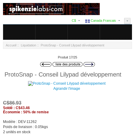
C$
Canada Francais
Accueil
::
Liquidation
:: ProtoSnap - Conseil Lilypad développement
Produit 17/25
ProtoSnap - Conseil Lilypad développement
Agrandir l'image
C$86.93
Soldé : C$43.46
Économie : 50% de remise
Modèle : DEV-11262
Poids de livraison : 0.05kgs
2 unités en stock