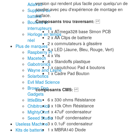
version qui rendent plus facile pour quelqu'un de
Adafruit
souder avec peu d'expérience de montage en
Supports de
surface.
batterie
Composants trou traversant:
Boutons et
interrupteurs
1 x ATmega328 base Simon PCB
Horloge en temps
2 x AA Clips de batterie
réel
2 x commutateurs à glissière
Plus de marques
4 x LED (Jaune, Bleu, Rouge, Vert)
Raspberry Pi
4 x Vis
Macetech
4 x Standoffs plastique
Gabotronics
1 x caoutchouc Pad 4 boutons
Wayne and Layne
1 x Cadre Pad Bouton
Solarbotics
Evil Mad Science
Brown Dog
composants CMS:
Gadgets
6 x 330 ohms Résistance
littleBits
3 x 10k Ohm Résistance
Chibitronics
1 x 47uF condensateur
MightyOhm
1 x 10uF condensateur
Seeed Studio
3 x 0.1uF condensateur
Useless Machine
1 x MBRA140 Diode
Kits de batterie