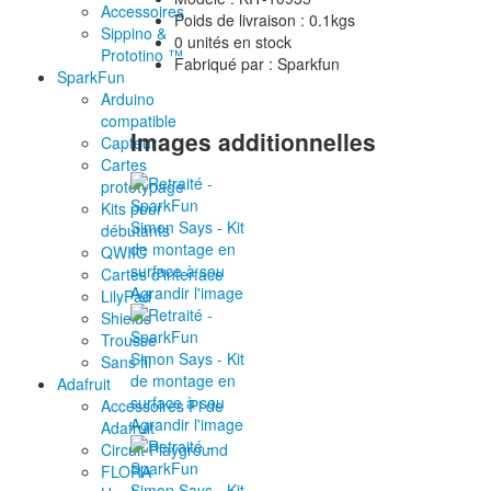
Accessoires
Poids de livraison : 0.1kgs
Sippino &
0 unités en stock
Prototino ™
Fabriqué par : Sparkfun
SparkFun
Arduino
compatible
Images additionnelles
Capteur
Cartes
prototypage
Kits pour
débutants
QWIIC
Cartes d'interface
Agrandir l'image
LilyPad
Shields
Trousse
Sans fil
Adafruit
Accessoires Pi de
Agrandir l'image
Adafruit
Circuit Playground
FLORA