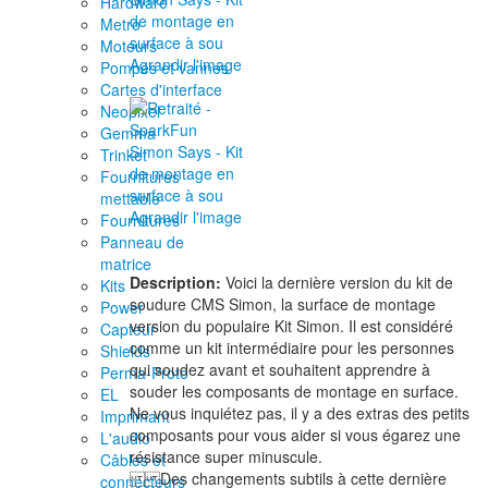
Hardware
Metro
Moteurs
Agrandir l'image
Pompes et vannes
Cartes d'interface
Neopixel
Gemma
Trinket
Fournitures
mettable
Agrandir l'image
Fournitures
Panneau de
matrice
Description:
Voici la dernière version du kit de
Kits
soudure CMS Simon, la surface de montage
Power
version du populaire Kit Simon. Il est considéré
Capteur
comme un kit intermédiaire pour les personnes
Shields
qui soudez avant et souhaitent apprendre à
Perma-Proto
souder les composants de montage en surface.
EL
Ne vous inquiétez pas, il y a des extras des petits
Imprimant
composants pour vous aider si vous égarez une
L'audio
résistance super minuscule.
Câbles et
Des changements subtils à cette dernière
connecteurs