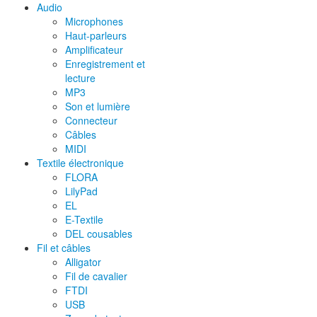
Audio
Microphones
Haut-parleurs
Amplificateur
Enregistrement et
lecture
MP3
Son et lumière
Connecteur
Câbles
MIDI
Textile électronique
FLORA
LilyPad
EL
E-Textile
DEL cousables
Fil et câbles
Alligator
Fil de cavalier
FTDI
USB