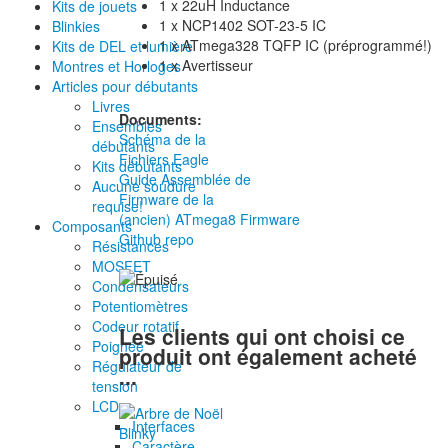
1 x 22uH Inductance
Kits de jouets
1 x NCP1402 SOT-23-5 IC
Blinkies
1 x ATmega328 TQFP IC (préprogrammé!)
Kits de DEL et lumière
1 x Avertisseur
Montres et Horloges
Articles pour débutants
Livres
Documents:
Ensembles
Schéma de la
débutants
Fichiers Eagle
Kits débutants
Guide Assemblée de
Aucune soudure
Firmware de la
requise!
(ancien) ATmega8 Firmware
Composants
Github repo
Résistances
MOSFET
Condensateurs
Potentiomètres
Codeur rotatif
Les clients qui ont choisi ce
Poignée
produit ont également acheté
Régulateur de
...
tension
LCD
Interfaces
Caractère