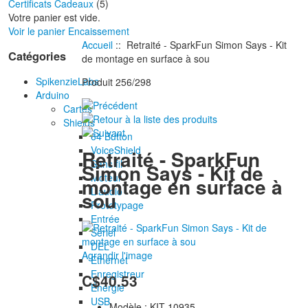
Certificats Cadeaux
(5)
Votre panier est vide.
Voir le panier
Encaissement
Accueil
:: Retraité - SparkFun Simon Says - Kit
Catégories
de montage en surface à sou
SpikenzieLabs
Produit 256/298
Arduino
Cartes
Shields
64 Button
VoiceShield
Retraité - SparkFun
Sans fil
Simon Says - Kit de
Moteur
montage en surface à
L'audio
sou
Prototypage
Entrée
Sériel
DEL
Agrandir l'image
Ethernet
Enregistreur
C$40.53
Énergie
USB
Modèle : KIT-10935