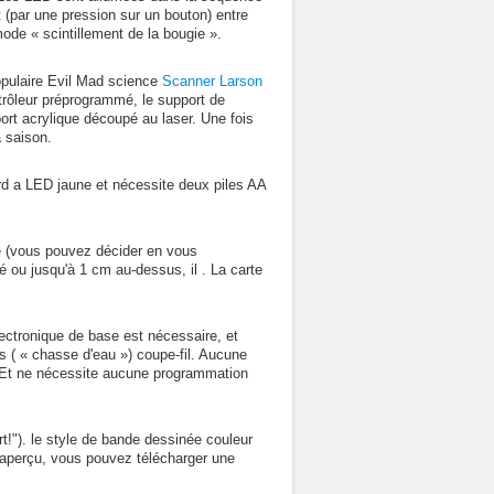
(par une pression sur un bouton) entre
de « scintillement de la bougie ».
opulaire Evil Mad science
Scanner Larson
trôleur préprogrammé, le support de
ort acrylique découpé au laser. Une fois
 saison.
ard a LED jaune et nécessite deux piles AA
é (vous pouvez décider en vous
é ou jusqu'à 1 cm au-dessus, il . La carte
ctronique de base est nécessaire, et
s ( « chasse d'eau ») coupe-fil. Aucune
 Et ne nécessite aucune programmation
t!"). le style de bande dessinée couleur
n aperçu, vous pouvez télécharger une