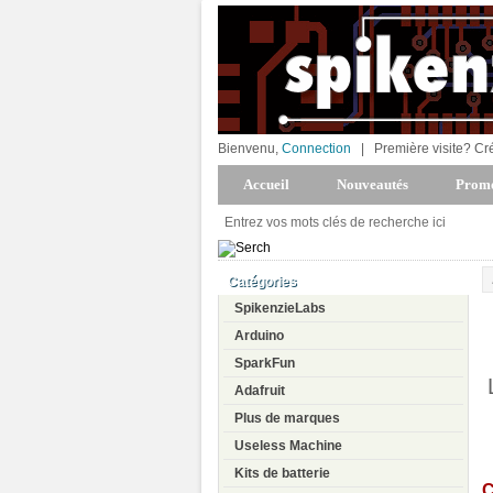
Bienvenu,
Connection
|
Première visite? Cr
Accueil
Nouveautés
Promo
Catégories
SpikenzieLabs
Arduino
SparkFun
Adafruit
Plus de marques
Useless Machine
Kits de batterie
C