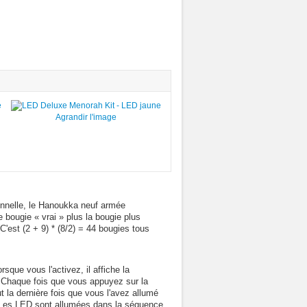
Agrandir l'image
onnelle, le Hanoukka neuf armée
bougie « vrai » plus la bougie plus
C'est (2 + 9) * (8/2) = 44 bougies tous
sque vous l'activez, il affiche la
 Chaque fois que vous appuyez sur la
ut la dernière fois que vous l'avez allumé
 ). Les LED sont allumées dans la séquence