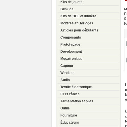
Kits de jouets
Blinkies
M
P
Kits de DEL et lumière
0
Montres et Horloges
F
Articles pour débutants
Composants
Prototypage
Development
Mécatronique
Capteur
Wireless
Audio
L
Textile électronique
c
Fil et câbles
l
e
Alimentation et piles
Outils
C
Fourniture
c
t
Éducateurs
(