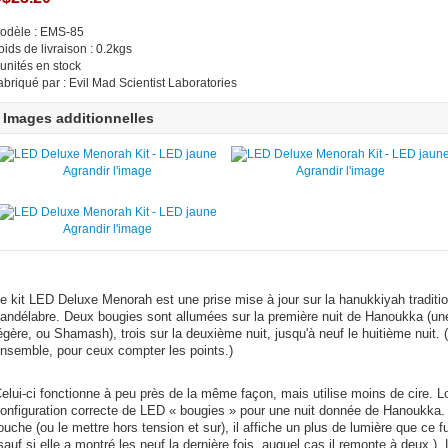
odèle : EMS-85
oids de livraison : 0.2kgs
 unités en stock
abriqué par : Evil Mad Scientist Laboratories
Images additionnelles
Agrandir l'image
Agrandir l'image
Agrandir l'image
e kit LED Deluxe Menorah est une prise mise à jour sur la hanukkiyah traditi
andélabre. Deux bougies sont allumées sur la première nuit de Hanoukka (une 
égère, ou Shamash), trois sur la deuxième nuit, jusqu'à neuf le huitième nuit. (
nsemble, pour ceux compter les points.)
elui-ci fonctionne à peu près de la même façon, mais utilise moins de cire. Lor
onfiguration correcte de LED « bougies » pour une nuit donnée de Hanoukka.
ouche (ou le mettre hors tension et sur), il affiche un plus de lumière que ce f
sauf si elle a montré les neuf la dernière fois, auquel cas il remonte à deux