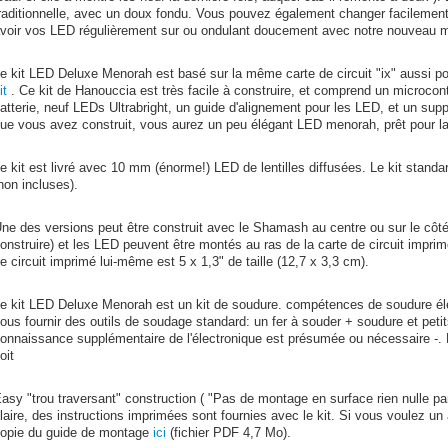
raditionnelle, avec un doux fondu. Vous pouvez également changer facilement 
voir vos LED régulièrement sur ou ondulant doucement avec notre nouveau mo
e kit LED Deluxe Menorah est basé sur la même carte de circuit "ix" aussi p
it
. Ce kit de Hanouccia est très facile à construire, et comprend un microcon
atterie, neuf LEDs Ultrabright, un guide d'alignement pour les LED, et un supp
ue vous avez construit, vous aurez un peu élégant LED menorah, prêt pour la
e kit est livré avec 10 mm (énorme!) LED de lentilles diffusées. Le kit stand
non incluses).
ne des versions peut être construit avec le Shamash au centre ou sur le côt
onstruire) et les LED peuvent être montés au ras de la carte de circuit imprim
e circuit imprimé lui-même est 5 x 1,3" de taille (12,7 x 3,3 cm).
e kit LED Deluxe Menorah est un kit de soudure. compétences de soudure éle
ous fournir des outils de soudage standard: un fer à souder + soudure et petit
onnaissance supplémentaire de l'électronique est présumée ou nécessaire -.
oit
asy "trou traversant" construction ( "Pas de montage en surface rien nulle par
laire, des instructions imprimées sont fournies avec le kit. Si vous voulez u
opie du guide de montage
ici
(fichier PDF 4,7 Mo).