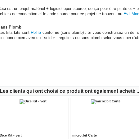
eci est un projet matériel + logiciel open source, conçu pour être piraté et «
ichiers de conception et le code source pour ce projet se trouvent au
Evil Mad
Sans Plomb
es kits kits sont
RoHS
conforme (sans plomb) . Si vous construisez un de no
onctionne bien avec soit solder-- réguliers ou sans plomb selon vous soin d'util
HOLIDAYTHEME
Les clients qui ont choisi ce produit ont également acheté ..
Dice Kit - vert
micro:bit Carte