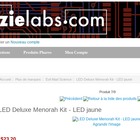
éer un
Nouveau compte
tions
Produits Phares
Mon Compte
Accueil
::
Plus de marques
::
Evil Mad Science
:: LED Deluxe Menorah Kit - LED jaune
Produit 7/9
LED Deluxe Menorah Kit - LED jaune
Agrandir l'image
$23.20