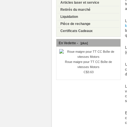
Articles laser et service
t
a
Retirés du marché
Liquidation
L
Pièce de rechange
k
b
Certificats Cadeaux
q
En Vedette -
[plus]
L
(
Roue maigre pour TT CC Boîte de
U
vitesses Motors
c
C$3.63
d
L
v
c
s
E
c
c