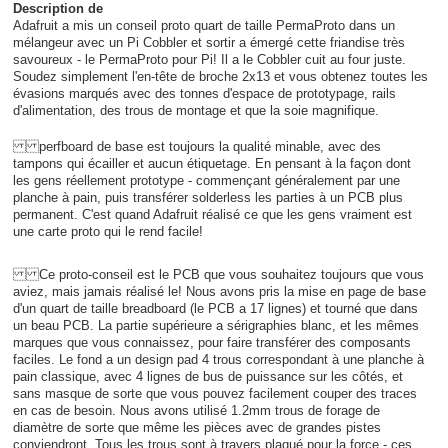
Description de
Adafruit a mis un conseil proto quart de taille PermaProto dans un
mélangeur avec un Pi Cobbler et sortir a émergé cette friandise très
savoureux - le PermaProto pour Pi! Il a le Cobbler cuit au four juste.
Soudez simplement l'en-tête de broche 2x13 et vous obtenez toutes les
évasions marqués avec des tonnes d'espace de prototypage, rails
d'alimentation, des trous de montage et que la soie magnifique.
perfboard de base est toujours la qualité minable, avec des
tampons qui écailler et aucun étiquetage. En pensant à la façon dont
les gens réellement prototype - commençant généralement par une
planche à pain, puis transférer solderless les parties à un PCB plus
permanent. C'est quand Adafruit réalisé ce que les gens vraiment est
une carte proto qui le rend facile!
Ce proto-conseil est le PCB que vous souhaitez toujours que vous
aviez, mais jamais réalisé le! Nous avons pris la mise en page de base
d'un quart de taille breadboard (le PCB a 17 lignes) et tourné que dans
un beau PCB. La partie supérieure a sérigraphies blanc, et les mêmes
marques que vous connaissez, pour faire transférer des composants
faciles. Le fond a un design pad 4 trous correspondant à une planche à
pain classique, avec 4 lignes de bus de puissance sur les côtés, et
sans masque de sorte que vous pouvez facilement couper des traces
en cas de besoin. Nous avons utilisé 1.2mm trous de forage de
diamètre de sorte que même les pièces avec de grandes pistes
conviendront. Tous les trous sont à travers plaqué pour la force - ces