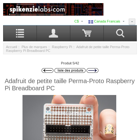
C$
Canada Francais
Accueil
::
Plus de marques
::
Raspberry Pi
:: Adafruit de petite taille Perma-Proto
Raspberry Pi Breadboard PC
Produit 5/42
Adafruit de petite taille Perma-Proto Raspberry
Pi Breadboard PC