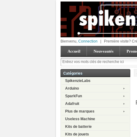
Bienvenu,
Connection
|
Première visite? Cr
Accueil
Nouveautés
Promo
Catégories
SpikenzieLabs
Arduino
SparkFun
Adafruit
Plus de marques
Useless Machine
Kits de batterie
Kits de jouets