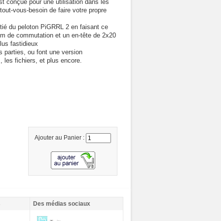
st conçue pour une utilisation dans les
out-vous-besoin de faire votre propre
ié du peloton PiGRRL 2 en faisant ce
mm de commutation et un en-tête de 2x20
lus fastidieux
 parties, ou font une version
 les fichiers, et plus encore.
Ajouter au Panier :
s
Des médias sociaux