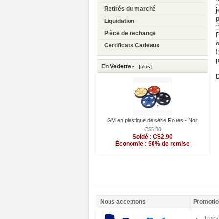
C
Retirés du marché
j
p
Liquidation
N
Pièce de rechange
P
o
Certificats Cadeaux
!
p
En Vedette -
[plus]
D
GM en plastique de série Roues - Noir
C$5.80
Soldé : C$2.90
Économie : 50% de remise
Nous acceptons
Promotio
Trucs 