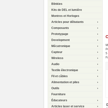
Blinkies
Kits de DEL et lumière
Montres et Horloges
Articles pour débutants
Composants
Prototypage
C
Development
M
Mécatronique
P
Capteur
5
F
Wireless
Audio
Textile électronique
Fil et câbles
Alimentation et piles
Outils
Fourniture
Éducateurs
D
Articles laser et service