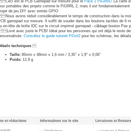
eci est le PCB Gamepad sur mesure pour le
Pack 2 PiGRRL!
La carte e
eux portables des projets comme le PiGRRL 2, mais il est fondamentalement t
rojet de jeu DIY avec entrée GPIO
ous avons réduit considérablement le temps de construction dans la moit
CB gamepad sur mesure. Il suffit de souder dans les boutons tactiles de 6 
u en-tête de boîte IDC sur le circuit imprimé gamepad - câblage bouton Pas p
 Livré avec juste le PCB! Idéal pour les personnes qui ont déjà le reste des
ersonnalisée.
Consultez le guide tutoriel PiGrrl2
pour les schémas, les détails,
étails techniques
Taille:
85mm x 48mm x 1,6 mm / 3,35" x 1,9" x 0,06"
Poids:
12,9 g
ns et réductions
Informations sur le site
Livraisons et Retour
gratuits
Distributeurs
Livraisons & Retours