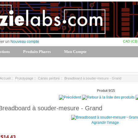
CAD (C$)
éer un
Nouveau compte
tions
Produits Phares
Mon Compte
Accueil
::
Prototypage
::
Cartes perforé
:: Breadboard à souder-mesure - Grand
Produit 9/15
Breadboard à souder-mesure - Grand
Agrandir l'image
$14.43