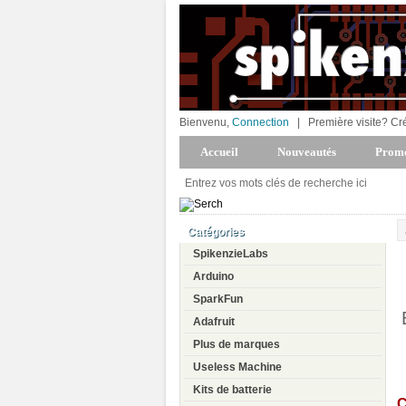
Bienvenu,
Connection
|
Première visite? Cr
Accueil
Nouveautés
Promo
Catégories
SpikenzieLabs
Arduino
SparkFun
Adafruit
Plus de marques
Useless Machine
Kits de batterie
C