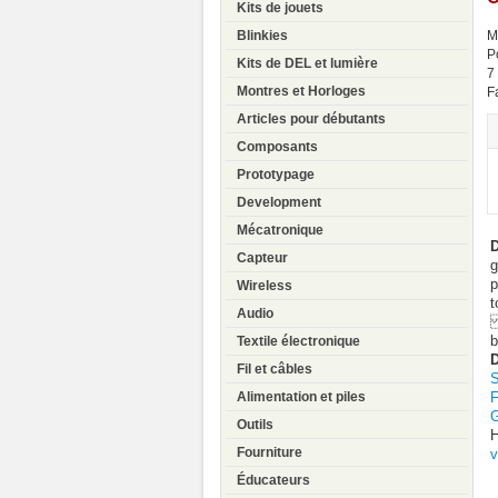
Kits de jouets
Blinkies
M
P
Kits de DEL et lumière
7
Montres et Horloges
F
Articles pour débutants
Composants
Prototypage
Development
Mécatronique
D
Capteur
g
p
Wireless
t
Audio
L
b
Textile électronique
Fil et câbles
S
F
Alimentation et piles
G
Outils
Fourniture
v
Éducateurs