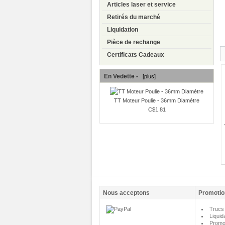
Articles laser et service
Retirés du marché
Liquidation
Pièce de rechange
Certificats Cadeaux
En Vedette -
[plus]
TT Moteur Poulie - 36mm Diamètre
C$1.81
Nous acceptons
Promotio
Trucs 
Liquid
Promo