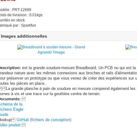
odèle : PRT-12699
oids de livraison : 0.01kgs
 unités en stock
abriqué par : Sparkfun
Images additionnelles
Agrandir l'image
escription:
est la grande soudure-mesure Breadboard. Un PCB nu qui est la ta
randeur nature avec les mêmes connexions aux broches et rails d'alimentation.
our préserver un prototype ou que vous venez de créer des expériences sur u
outes les pièces en place.
a grande planche à pain de soudure en mesure comprend également les bi
ornes à vis et une trace sur la gouttière centre de terrain.
Documents:
chéma de la
ichiers Eagle
uide
Hookup
GitHub (fichiers de conception)
idéo produit