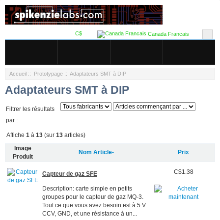
C$
Canada Francais
Accueil
::
Prototypage
:: Adaptateurs SMT à DIP
Adaptateurs SMT à DIP
Filtrer les résultats
par :
Affiche
1
à
13
(sur
13
articles)
Image
Nom Article-
Prix
Produit
C$1.38
Capteur de gaz SFE
Description: carte simple en petits
groupes pour le capteur de gaz MQ-3.
Tout ce que vous avez besoin est à 5 V
CCV, GND, et une résistance à un...