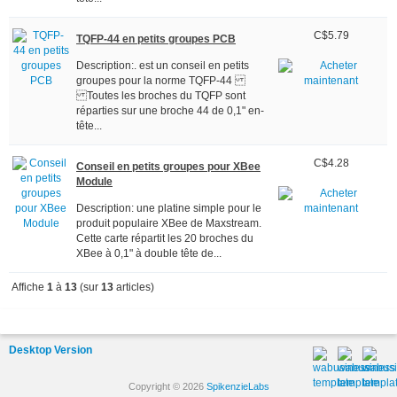
C$5.79
TQFP-44 en petits groupes PCB
Description:. est un conseil en petits
groupes pour la norme TQFP-44
Toutes les broches du TQFP sont
réparties sur une broche 44 de 0,1" en-
tête...
C$4.28
Conseil en petits groupes pour XBee
Module
Description: une platine simple pour le
produit populaire XBee de Maxstream.
Cette carte répartit les 20 broches du
XBee à 0,1" à double tête de...
Affiche
1
à
13
(sur
13
articles)
Desktop Version
Copyright © 2026
SpikenzieLabs