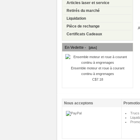
Articles laser et service
Retirés du marché
Liquidation
Pièce de rechange
A
Certificats Cadeaux
En Vedette -
[plus]
Ensemble moteur et roue à courant
continu à engrenages
C$7.18
Nous acceptons
Promotio
Trucs 
Liquid
Promo