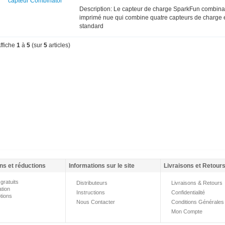
Description: Le capteur de charge SparkFun combinate
imprimé nue qui combine quatre capteurs de charge en
standard
ffiche
1
à
5
(sur
5
articles)
ns et réductions
Informations sur le site
Livraisons et Retour
gratuits
Distributeurs
Livraisons & Retours
ation
Instructions
Confidentialité
tions
Nous Contacter
Conditions Générales
Mon Compte