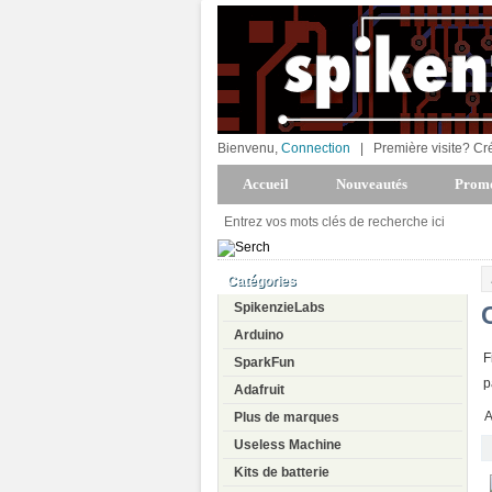
Bienvenu,
Connection
|
Première visite? Cr
Accueil
Nouveautés
Promo
Catégories
SpikenzieLabs
Arduino
F
SparkFun
p
Adafruit
A
Plus de marques
Useless Machine
Kits de batterie