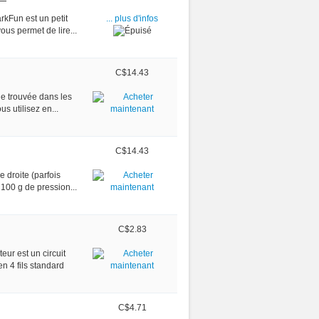
rkFun est un petit
... plus d'infos
ous permet de lire...
C$14.43
le trouvée dans les
 utilisez en...
C$14.43
e droite (parfois
 100 g de pression...
C$2.83
ur est un circuit
n 4 fils standard
C$4.71