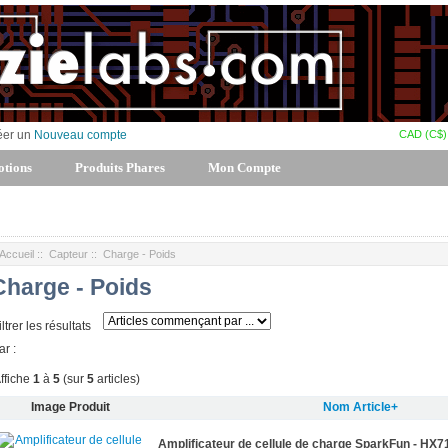
CAD (C$)
éer un
Nouveau compte
tions
Produits Phares
Mon Compte
Accueil
::
Capteur
:: Charge - Poids
Charge - Poids
iltrer les résultats
ar :
ffiche
1
à
5
(sur
5
articles)
Image Produit
Nom Article+
Amplificateur de cellule de charge SparkFun - HX7