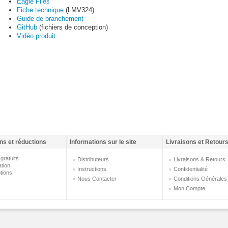
Eagle Files
Fiche technique
(LMV324)
Guide de branchement
GitHub
(fichiers de conception)
Vidéo produit
ns et réductions
Informations sur le site
Livraisons et Retour
gratuits
Distributeurs
Livraisons & Retours
ation
Instructions
Confidentialité
tions
Nous Contacter
Conditions Générales
Mon Compte