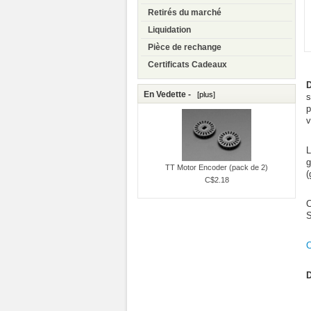
Retirés du marché
Liquidation
Pièce de rechange
Certificats Cadeaux
D
En Vedette -
[plus]
s
p
v
L
g
TT Motor Encoder (pack de 2)
(
C$2.18
C
S
D