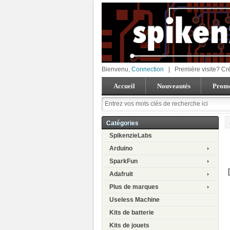
Bienvenu,
Connection
|
Première visite? Cr
Accueil
Nouveautés
Promo
Catégories
SpikenzieLabs
Arduino
SparkFun
Adafruit
Plus de marques
Useless Machine
Kits de batterie
Kits de jouets