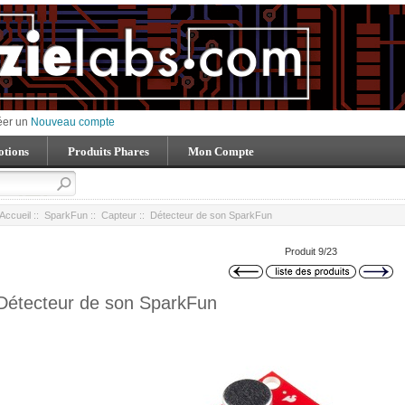
éer un
Nouveau compte
tions
Produits Phares
Mon Compte
Accueil
::
SparkFun
::
Capteur
:: Détecteur de son SparkFun
Produit 9/23
Détecteur de son SparkFun