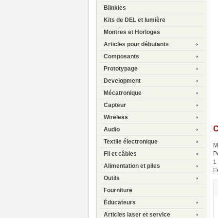
Blinkies
Kits de DEL et lumière
Montres et Horloges
Articles pour débutants
Composants
Prototypage
Development
Mécatronique
Capteur
Wireless
C
Audio
Textile électronique
M
P
Fil et câbles
1
Alimentation et piles
F
Outils
Fourniture
Éducateurs
Articles laser et service