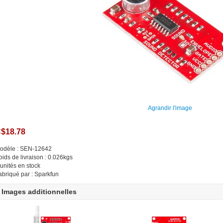
Agrandir l'image
$18.78
odèle : SEN-12642
oids de livraison : 0.026kgs
 unités en stock
abriqué par : Sparkfun
Images additionnelles