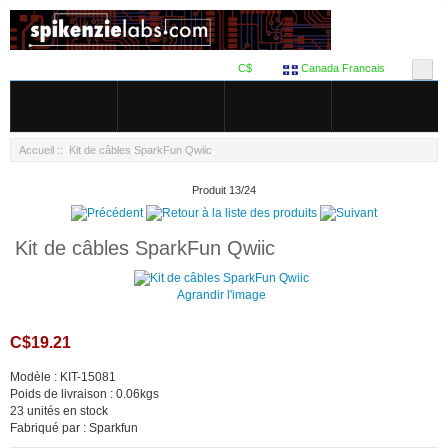
C$
Canada Francais
Accueil
:: Kit de câbles SparkFun Qwiic
Produit 13/24
Kit de câbles SparkFun Qwiic
Agrandir l'image
C$19.21
Modèle : KIT-15081
Poids de livraison : 0.06kgs
23 unités en stock
Fabriqué par : Sparkfun