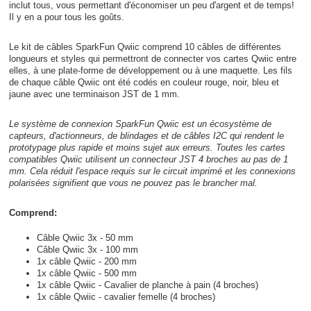
inclut tous, vous permettant d'économiser un peu d'argent et de temps!
Il y en a pour tous les goûts.
Le kit de câbles SparkFun Qwiic comprend 10 câbles de différentes
longueurs et styles qui permettront de connecter vos cartes Qwiic entre
elles, à une plate-forme de développement ou à une maquette. Les fils
de chaque câble Qwiic ont été codés en couleur rouge, noir, bleu et
jaune avec une terminaison JST de 1 mm.
Le système de connexion SparkFun Qwiic est un écosystème de
capteurs, d'actionneurs, de blindages et de câbles I2C qui rendent le
prototypage plus rapide et moins sujet aux erreurs. Toutes les cartes
compatibles Qwiic utilisent un connecteur JST 4 broches au pas de 1
mm. Cela réduit l'espace requis sur le circuit imprimé et les connexions
polarisées signifient que vous ne pouvez pas le brancher mal.
Comprend:
Câble Qwiic 3x - 50 mm
Câble Qwiic 3x - 100 mm
1x câble Qwiic - 200 mm
1x câble Qwiic - 500 mm
1x câble Qwiic - Cavalier de planche à pain (4 broches)
1x câble Qwiic - cavalier femelle (4 broches)