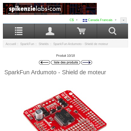
C$
Canada Francais
Accueil
::
SparkFun
::
Shields
:: SparkFun Ardumoto - Shield de moteur
Produit 10/18
SparkFun Ardumoto - Shield de moteur