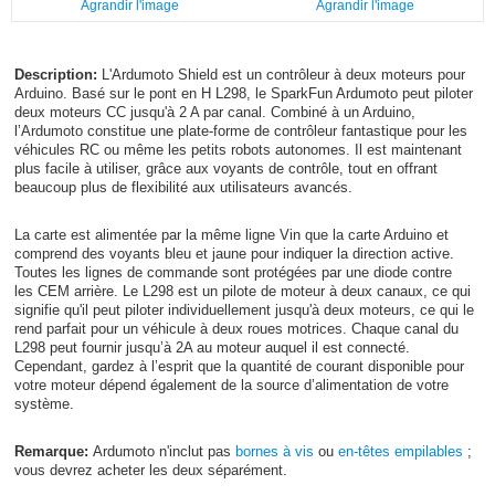
Agrandir l'image
Agrandir l'image
Description:
L'Ardumoto Shield est un contrôleur à deux moteurs pour
Arduino. Basé sur le pont en H L298, le SparkFun Ardumoto peut piloter
deux moteurs CC jusqu'à 2 A par canal. Combiné à un Arduino,
l’Ardumoto constitue une plate-forme de contrôleur fantastique pour les
véhicules RC ou même les petits robots autonomes. Il est maintenant
plus facile à utiliser, grâce aux voyants de contrôle, tout en offrant
beaucoup plus de flexibilité aux utilisateurs avancés.
La carte est alimentée par la même ligne Vin que la carte Arduino et
comprend des voyants bleu et jaune pour indiquer la direction active.
Toutes les lignes de commande sont protégées par une diode contre
les CEM arrière. Le L298 est un pilote de moteur à deux canaux, ce qui
signifie qu'il peut piloter individuellement jusqu'à deux moteurs, ce qui le
rend parfait pour un véhicule à deux roues motrices. Chaque canal du
L298 peut fournir jusqu’à 2A au moteur auquel il est connecté.
Cependant, gardez à l’esprit que la quantité de courant disponible pour
votre moteur dépend également de la source d’alimentation de votre
système.
Remarque:
Ardumoto n'inclut pas
bornes à vis
ou
en-têtes empilables
;
vous devrez acheter les deux séparément.