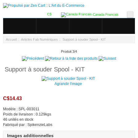
C$
Canada Francais
Accueil
::
Articles Fab Numériques
:: Support à souder Spool - KIT
Produit 3/4
Support à souder Spool - KIT
Agrandir l'image
C$14.43
Modèle : SPL-003011
Poids de livraison : 0.129kgs
46 unités en stock
Fabriqué par : SpikenzieLabs
Images additionnelles