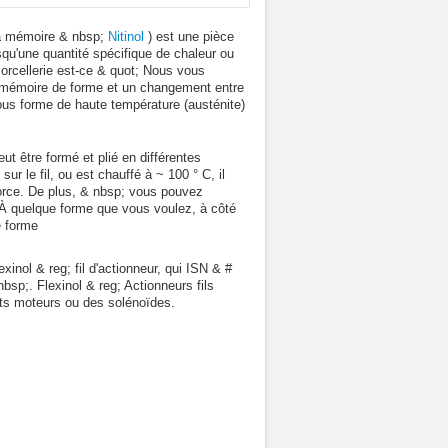
ka mémoire & nbsp;
Nitinol
) est une pièce
orsqu'une quantité spécifique de chaleur ou
orcellerie est-ce & quot; Nous vous
 à mémoire de forme et un changement entre
sous forme de haute température (austénite)
 être formé et plié en différentes
r le fil, ou est chauffé à ~ 100 ° C, il
force. De plus, & nbsp; vous pouvez
. À quelque forme que vous voulez, à côté
e forme
inol & reg; fil d'actionneur, qui ISN & #
p;. Flexinol & reg; Actionneurs fils
its moteurs ou des solénoïdes.