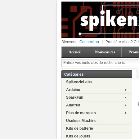
Bienvenu,
Connection
|
Première visite? Cr
Accueil
Nouveautés
Promo
Catégories
SpikenzieLabs
Arduino
SparkFun
Adafruit
Plus de marques
Useless Machine
Kits de batterie
Kits de jouets