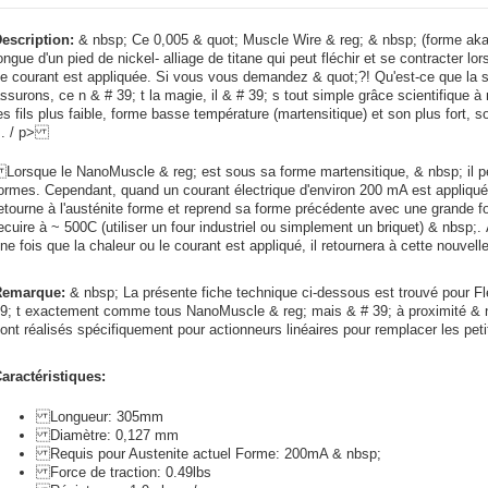
escription:
& nbsp; Ce 0,005 & quot; Muscle Wire & reg; & nbsp; (forme a
ongue d'un pied de nickel- alliage de titane qui peut fléchir et se contracter l
e courant est appliquée. Si vous vous demandez & quot;?! Qu'est-ce que la s
ssurons, ce n & # 39; t la magie, il & # 39; s tout simple grâce scientifique
es fils plus faible, forme basse température (martensitique) et son plus fort, 
<. / p>
orsque le NanoMuscle & reg; est sous sa forme martensitique, & nbsp; il peut
ormes. Cependant, quand un courant électrique d'environ 200 mA est appliqué su
etourne à l'austénite forme et reprend sa forme précédente avec une grande 
ecuire à ~ 500C (utiliser un four industriel ou simplement un briquet) & nbsp;
ne fois que la chaleur ou le courant est appliqué, il retournera à cette nouvell
Remarque:
& nbsp; La présente fiche technique ci-dessous est trouvé pour Flex
9; t exactement comme tous NanoMuscle & reg; mais & # 39; à proximité & nbs
ont réalisés spécifiquement pour actionneurs linéaires pour remplacer les pet
aractéristiques:
Longueur: 305mm
Diamètre: 0,127 mm
Requis pour Austenite actuel Forme: 200mA & nbsp;
Force de traction: 0.49lbs