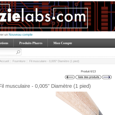
éer un
Nouveau compte
tions
Produits Phares
Mon Compte
Accueil
::
Fourniture
:: Fil musculaire - 0,005" Diamètre (1 pied)
Produit 6/13
Fil musculaire - 0,005" Diamètre (1 pied)