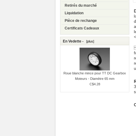
Retirés du marché
D
Liquidation
l
Pièce de rechange
d
a
Certificats Cadeaux
l
En Vedette -
[plus]
L
f
r
r
u
Roue blanche mince pour TT DC Gearbox
Moteurs - Diamètre 65 mm
C$4.28
3
s
C