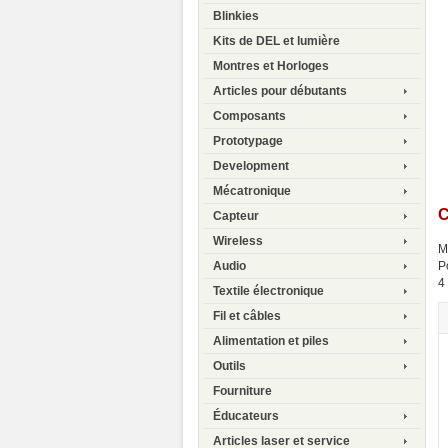
Blinkies
Kits de DEL et lumière
Montres et Horloges
Articles pour débutants
Composants
Prototypage
Development
Mécatronique
C
Capteur
Wireless
M
P
Audio
4
Textile électronique
Fil et câbles
Alimentation et piles
Outils
Fourniture
Éducateurs
Articles laser et service