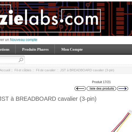
éer un
Nouveau compte
tions
Produits Phares
Mon Compte
Accueil
::
Fil et câbles
::
Fil de cavalier
:: JST à BREADBOARD cavalier (3-pin)
Produit 17/21
JST à BREADBOARD cavalier (3-pin)