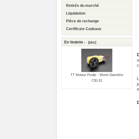
Retirés du marché
Liquidation
Pièce de rechange
Certificats Cadeaux
En Vedette -
[plus]
D
u
c
TT Moteur Poulie - 36mm Diamètre
L
C$1.81
j
m