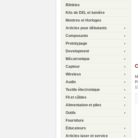
Blinkies
Kits de DEL et lumière
Montres et Horloges
Articles pour débutants
Composants
Prototypage
Development
Mécatronique
C
Capteur
Wireless
M
P
Audio
1
Textile électronique
Fil et câbles
Alimentation et piles
Outils
Fourniture
Éducateurs
Articles laser et service